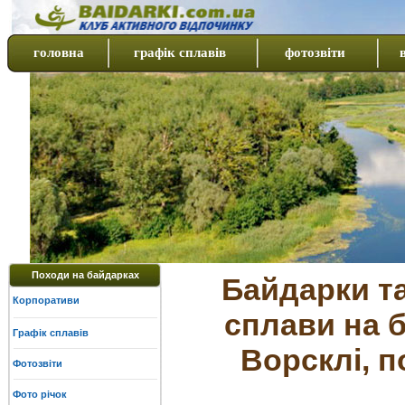
головна
графік сплавів
фотозвіти
Походи на байдарках
Байдарки та
Корпоративи
сплави на 
Графік сплавів
Ворсклі, 
Фотозвіти
Фото річок