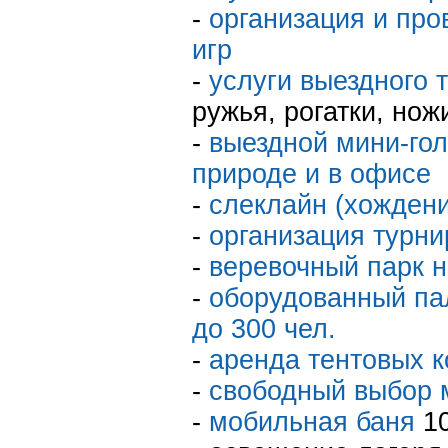
-
организация и пр
игр
-
услуги выездного 
ружья, рогатки, нож
-
выездной мини-гол
природе и в офисе
-
слеклайн (хождени
-
организация турни
-
веревочный парк 
-
оборудованный па
до 300 чел.
-
аренда тентовых к
-
свободный выбор м
-
мобильная баня
10