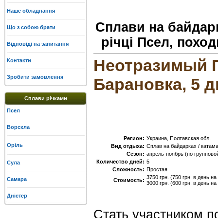
Наше обладнання
Сплави на байдарк
Що з собою брати
річці Псел, похо
Відповіді на запитання
Неотразимый П
Контакти
Зробити замовлення
Барановка, 5 
Сплави річками
Псел
Ворскла
Регион:
Украина, Полтавская обл.
Оріль
Вид отдыха:
Сплав на байдарках / катама
Сезон:
апрель-ноябрь (по групповой
Количество дней:
5
Сула
Сложность:
Простая
3750 грн. (750 грн. в день н
Самара
Стоимость:
3000 грн. (600 грн. в день н
Дністер
Стать участником 