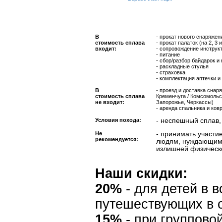
В
- прокат нового снаряжен
стоимость сплава
- прокат палаток (на 2, 3
входит:
- сопровождение инструк
- питание
- сбор/разбор байдарок и
- раскладные стулья
- страховка
- комплектация аптечки и
В
- проезд и доставка снар
стоимость сплава
Кременчуга / Комсомольск
не входит:
Запорожье, Черкассы)
- аренда спальника и ковр
Условия похода:
- неспешный сплав,
Не
- принимать участи
рекомендуется:
людям, нуждающимс
излишней физическо
Наши скидки:
20%
- для детей в в
путешествующих в 
15%
- при группово