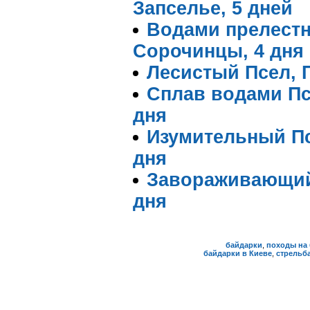
Запселье, 5 дней
Водами прелестно
Сорочинцы, 4 дня
Лесистый Псел, 
Сплав водами Псл
дня
Изумительный Пс
дня
Завораживающий 
дня
байдарки
,
походы на 
байдарки в Киеве
,
стрельба