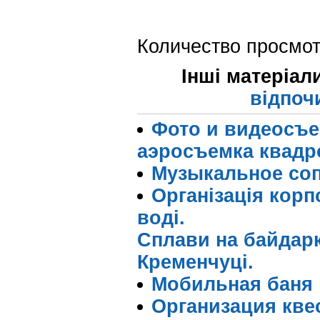
Количество просмот
Інші матеріал
відпоч
Фото и видеосъе
аэросъемка квадр
Музыкальное со
Організація корп
воді.
Сплави на байдарк
Кременчуці.
Мобильная баня
Организация квес