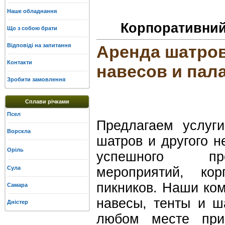
Наше обладнання
Корпоративний
Що з собою брати
Відповіді на запитання
Аренда шатров
Контакти
навесов и пал
Зробити замовлення
Сплави річками
Псел
Предлагаем услуги
Ворскла
шатров и другого 
Оріль
успешного про
Сула
мероприятий, кор
пикников. Наши ко
Самара
навесы, тенты и ш
Дністер
любом месте при