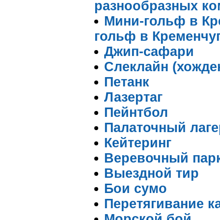
разнообразных ко
Мини-гольф в Кр
гольф в Кременчу
Джип-сафари
Слеклайн (хожде
Петанк
Лазертаг
Пейнтбол
Палаточный лаге
Кейтеринг
Веревочный пар
Выездной тир
Бои сумо
Перетягивание ка
Морской бой