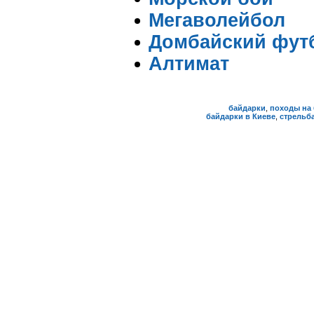
Мегаволейбол
Домбайский фут
Алтимат
байдарки
,
походы на 
байдарки в Киеве
,
стрельба