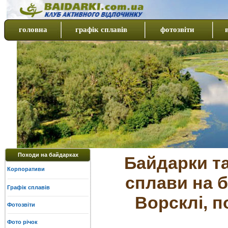
головна
графік сплавів
фотозвіти
Походи на байдарках
Байдарки та
Корпоративи
сплави на б
Графік сплавів
Ворсклі, п
Фотозвіти
Фото річок