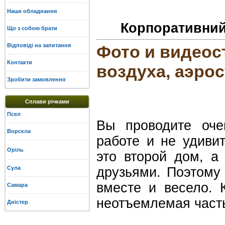
Наше обладнання
Корпоративний
Що з собою брати
Відповіді на запитання
Фото и видеос
Контакти
воздуха, аэро
Зробити замовлення
Сплави річками
Псел
Вы проводите оче
Ворскла
работе и не удиви
Оріль
это второй дом, а
Сула
друзьями. Поэтому 
вместе и весело. 
Самара
неотъемлемая част
Дністер