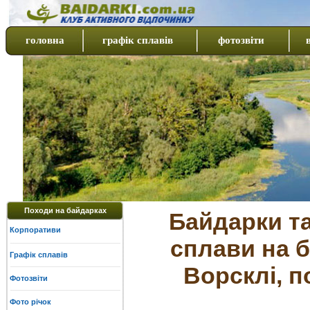
головна
графік сплавів
фотозвіти
Походи на байдарках
Байдарки та
Корпоративи
сплави на б
Графік сплавів
Ворсклі, п
Фотозвіти
Фото річок