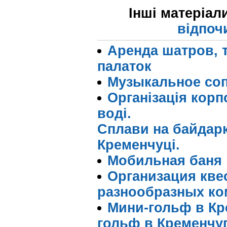
Інші матеріал
відпоч
Аренда шатров, т
палаток
Музыкальное со
Організація корп
воді.
Сплави на байдарк
Кременчуці.
Мобильная баня
Организация квес
разнообразных ко
Мини-гольф в Кр
гольф в Кременчу