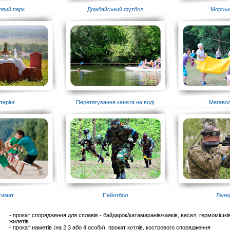
овий парк
Домбайський футбол
Морськ
терінг
Перетягування каната на воді
Мегаво
тимат
Пейнтбол
Лазе
- прокат спорядження для сплавів - байдарок/катамаранів/каяків, весел, гермомішкі
жилетів
- прокат наметів (на 2,3 або 4 особи), прокат котлів, кострового спорядження