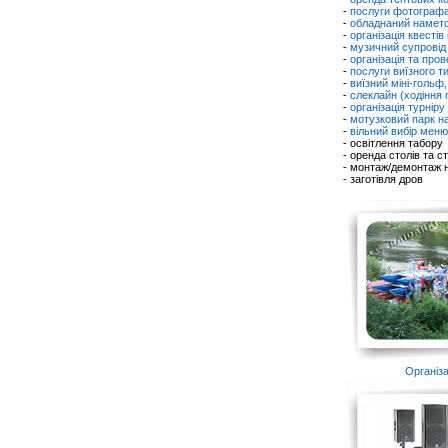
-
послуги фотографа
-
обладнаний наметов
-
організація квестів 
-
музичний супровід
-
організація та про
-
послуги виїзного т
-
виїзний міні-гольф, 
-
слеклайн (ходіння п
-
організація турніру
-
мотузковий парк н
-
вільний вибір меню 
- освітлення табору
- оренда столів та ст
- монтаж/демонтаж 
- заготівля дров
Організа