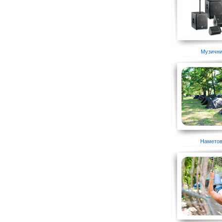
Музични
Наметов