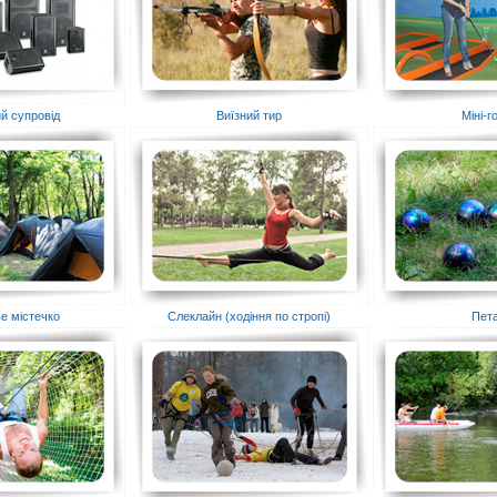
й супровід
Виїзний тир
Міні-
е містечко
Слеклайн (ходіння по стропі)
Пет