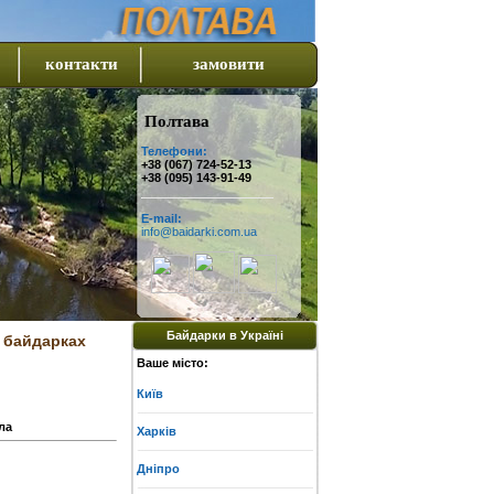
контакти
замовити
Полтава
Телефони:
+38 (067) 724-52-13
+38 (095) 143-91-49
E-mail:
info@baidarki.com.ua
Байдарки в Україні
а байдарках
Ваше місто:
Київ
ла
Харків
Дніпро