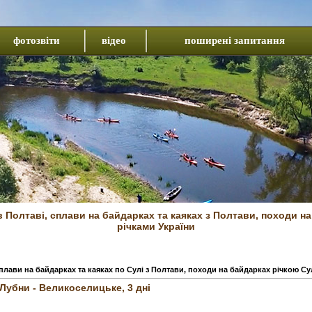
фотозвіти
відео
поширені запитання
 Полтаві, сплави на байдарках та каяках з Полтави, походи н
річками України
плави на байдарках та каяках по Сулі з Полтави, походи на байдарках річкою Су
Лубни - Великоселицьке, 3 дні