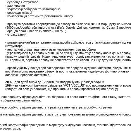
- супровід інструктора
- харчування
- збір/розбір байдарок та катамаранів
- розкладні стільці
- комплектація аптечки та ремонтного набору
- проїзд та доставка спорядження до старту та після закінчення маршруту на мікро
(3000 грн./особа) або іншого міста (Київ, Харків, Дніпро, Кременчук, Суми, Запоріжж
- оренда спальника та килимка (300 грн.)
- страхування
- розвантаження/завантаження плавзасобів здійснюється учасниками сплаву під ке
інструктора
- неспішний сплав, навчання азам управління плавзасобами
- у разі відмови від сплаву менш ніж за три дні до початку сплаву або в день сплав
(власну, родичів, друзів, інших учасників туру тощо), запізнення на час початку поїз
інші причини, вартість сплаву не повертається та сплав на іншу дату не переносит
- брати участь у поході при захворюваннях серцево-судинної системи, людям, які 
постійного спостереження лікаря, із протипоказаннями надмірного фізичного навант
слабкою нервовою системою.
20%
- для дітей віком до 12 років, які подорожують у складі родини
10%
- за наявності іменного свідоцтва "ACTIVECLUB" про проходження наших водн
(видається всім учасникам, що пройшли 3 сплави протягом одного сезону)
несе особисту відповідальність за збереження свого життя та фізичного стану, життя та
 за збереження свого майна.
несе особисту відповідальність у разі псування чи втрати особистих речей.
ь матеріальну відповідальність за втрату чи псування загального спорядження чи спо
о змінювати графік проходження маршруту з міркувань безпеки, фізичної підготовленост
погодних умов.