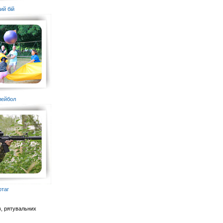
ий бій
лейбол
ртаг
в, рятувальних