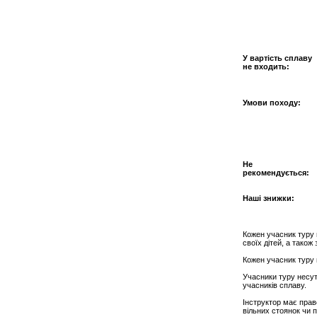
У вартість сплаву
не входить:
Умови походу:
Не
рекомендується:
Наші знижки:
Кожен учасник туру 
своїх дітей, а також
Кожен учасник туру 
Учасники туру несут
учасників сплаву.
Інструктор має прав
вільних стоянок чи 