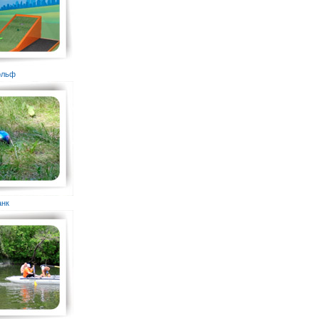
гольф
анк