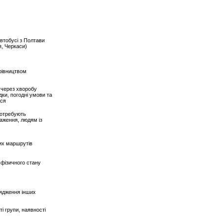
автобусі з Полтави
я, Черкаси)
рівництвом
у через хворобу
дки, погодні умови та
ься
потребують
аження, людям із
их маршрутів
 фізичного стану
рядження інших
і групи, наявності