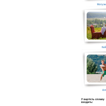
Мотузк
Кей
Ал
У вартість сплаву
входить: