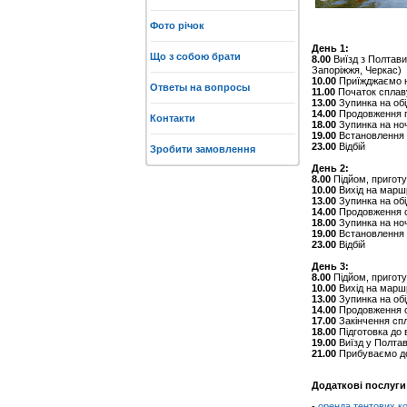
Фото річок
День 1:
Що з собою брати
8.00
Виїзд з Полтави 
Запоріжжя, Черкас)
10.00
Приїжджаємо на
Ответы на вопросы
11.00
Початок сплаву
13.00
Зупинка на об
14.00
Продовження п
Контакти
18.00
Зупинка на ноч
19.00
Встановлення т
23.00
Відбій
Зробити замовлення
День 2:
8.00
Підйом, приготу
10.00
Вихід на марш
13.00
Зупинка на обі
14.00
Продовження 
18.00
Зупинка на ноч
19.00
Встановлення т
23.00
Відбій
День 3:
8.00
Підйом, приготу
10.00
Вихід на марш
13.00
Зупинка на обі
14.00
Продовження 
17.00
Закінчення спл
18.00
Підготовка до 
19.00
Виїзд у Полтав
21.00
Прибуваємо д
Додаткові послуги
-
оренда тентових ко