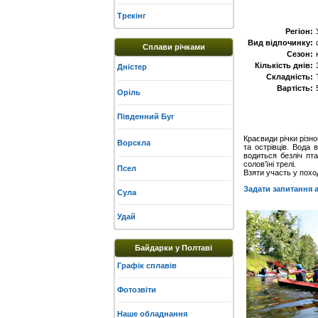
Трекінг
Регіон:
Вид відпочинку:
Сплави річками
Сезон:
Кількість днів:
Дністер
Складність:
Вартість:
Оріль
Південний Буг
Краєвиди річки різно
Ворскла
та острівців. Вода 
водиться безліч пта
солов’їні трелі.
Псел
Взяти участь у похо
Задати запитання а
Сула
Удай
Байдарки у Полтаві
Графік сплавів
Фотозвіти
Наше обладнання