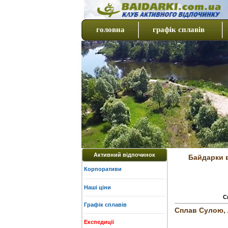
головна
графік сплавів
Активний відпочинок
Байдарки в
Корпоративи
Наші ціни
С
Графік сплавів
Сплав Сулою, 
Експедиції