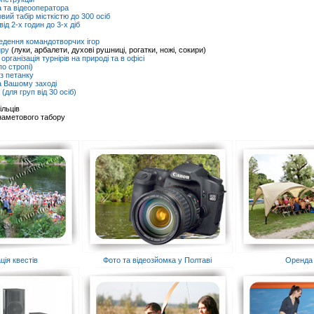
 та відеооператора
ий табір місткістю до 300 осіб
від 2-х годин до 3-х діб
ведення командотворчих ігор
иру
(луки, арбалети, духові рушниці, рогатки, ножі, сокири)
організація турнірів на природі та в офісі
о стропі)
 з петанку
а Вашому заході
(для груп від 30 осіб)
ільців
наметового табору
ція квестів
Фото та відеозйомка у Полтаві
Оренда 