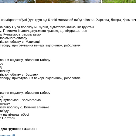
на мікроавтобусі (для груп від 6 осіб можливий виїзд з Києва, Харкова, Дніпра, Кремен
 річку Сула поблизу м. Лубни, підготовка каяків, інструктаж
. Пливемо і насолоджуємося красою, що відкривається
ід. Купаємось, засмагаємо
овільного сплаву
івлю поблизу c. Мацковці
абору, приготування вечері, відпочинок, риболовля
вання сніданку, збирання табору
рут
д
сплаву
івлю поблизу с. Бурлаки
абору, приготування вечері, відпочинок, риболовля
вання сніданку, збирання табору
рут
д. Купаємось, засмагаємо
сплаву
аву поблизу с. Великоселицьке
виїзду
у на мікроавтобусі
о Полтави
 для групових заявок:
нструкцій