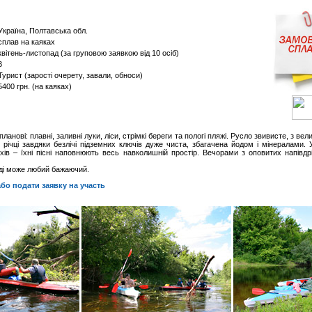
Україна, Полтавська обл.
сплав на каяках
квітень-листопад (за груповою заявкою від 10 осіб)
3
Турист (зарості очерету, завали, обноси)
5400 грн. (на каяках)
планові: плавні, заливні луки, ліси, стрімкі береги та пологі пляжі. Русло звивисте, з вел
в річці завдяки безлічі підземних ключів дуже чиста, збагачена йодом і мінералами.
хів – їхні пісні наповнюють весь навколишній простір. Вечорами з оповитих напівд
ді може любий бажаючий.
бо подати заявку на участь