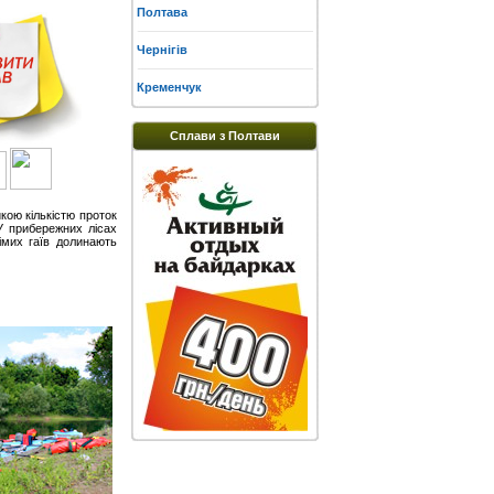
Полтава
Чернігів
Кременчук
Сплави з Полтави
икою кількістю проток
 У прибережних лісах
рімих гаїв долинають