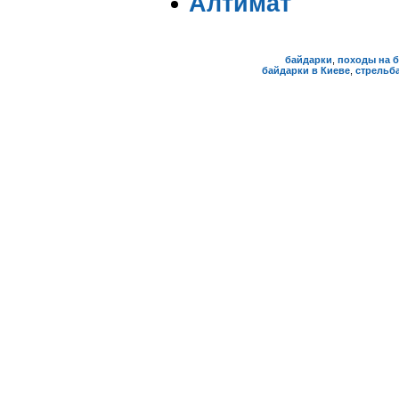
Алтимат
байдарки
,
походы на 
байдарки в Киеве
,
стрельба