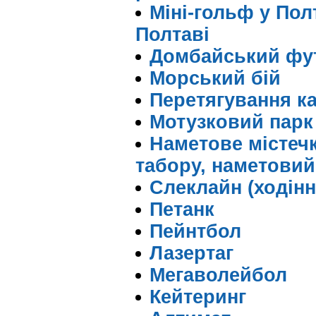
Міні-гольф у Полт
Полтаві
Домбайський фу
Морський бій
Перетягування ка
Мотузковий парк
Наметове містеч
табору, наметовий 
Слеклайн (ходінн
Петанк
Пейнтбол
Лазертаг
Мегаволейбол
Кейтеринг