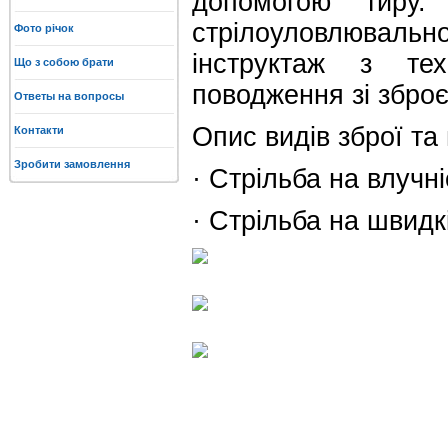
допомогою тиру.
стрілоуловлюваль
Фото річок
інструктаж з те
Що з собою брати
поводження зі збро
Ответы на вопросы
Опис видів зброї та 
Контакти
Зробити замовлення
· Стрільба на влучні
· Стрільба на швидк