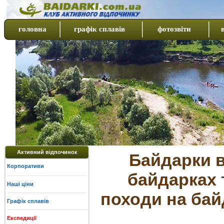
головна
графік сплавів
фотозвіти
Активний відпочинок
Байдарки в
Корпоративи
байдарках 
Наші ціни
походи на бай
Графік сплавів
Експедиції