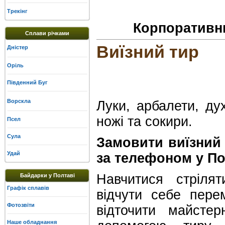
Трекінг
Корпоративни
Сплави річками
Виїзний тир
Дністер
Оріль
Південний Буг
Ворскла
Луки, арбалети, дух
ножі та сокири.
Псел
Сула
Замовити виїзний
Удай
за телефоном у Пол
Навчитися стрілят
Байдарки у Полтаві
Графік сплавів
відчути себе пере
Фотозвіти
відточити майсте
Наше обладнання