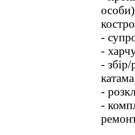
особи)
костро
- супр
- харч
- збір
катама
- розк
- комп
ремон