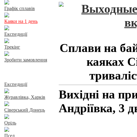
Графік сплавів
Каяки на 1 день
Експедиції
Сплави на бай
Трекінг
каяках С
Зробити замовлення
триваліс
Сплави річками
Експедиції
Вихідні на при
Журавлівка, Харків
Андріївка, 3 д
Сіверський Донець
Оріль
Псел