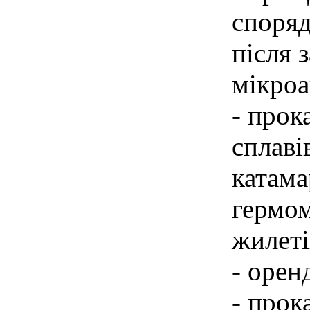
споряд
після 
мікроа
- прок
сплаві
катама
гермом
жилеті
- орен
- прок