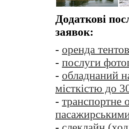
Додаткові пос
заявок:
-
оренда тенто
-
послуги фотог
-
обладнаний н
місткістю до 3
-
транспортне 
пасажирськими
-
слеклайн (ход