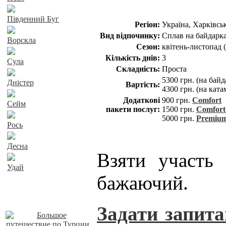
Південний Буг
Регіон:
Україна, Харківськ
Вид відпочинку:
Сплав на байдарка
Ворскла
Сезон:
квітень-листопад (
Кількість днів:
3
Сула
Складність:
Проста
5300 грн. (на байд
Дністер
Вартість:
4300 грн. (на ката
Додаткові
900 грн.
Comfort
Сейм
пакети послуг:
1500 грн.
Comfort
5000 грн.
Premiu
Рось
Десна
Взяти участь
Удай
бажаючий.
Наші пропозиції
Задати запита