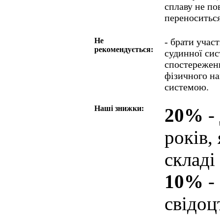
сплаву не по
переноситьс
Не
- брати учас
рекомендується:
судинної сис
спостереженн
фізичного н
системою.
Наші знижки:
20%
- 
років,
складі
10%
-
свідо