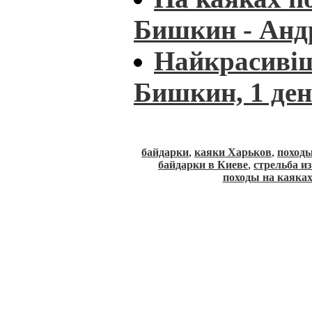
Бишкин - Андр
Найкрасивіш
Бишкин, 1 де
байдарки
,
каяки Харьков
,
походы
байдарки в Киеве
,
стрельба и
походы на каяка