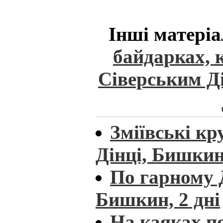
Інші матеріа
байдарках, 
Сіверським Ді
Зміївські кр
Дінці, Бишкин 
По гарному Д
Бишкин, 2 дні
На каяках п