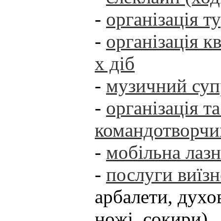
-
організація т
-
організація кв
х діб
-
музичний суп
-
організація т
командотворчи
-
мобільна лаз
-
послуги виїзн
арбалети, духо
ножі, сокири)