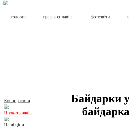
головна
графік сплавів
фотозвіти
Активний відпочинок
Байдарки у
Корпоративи
байдарка
Прокат каяків
Наші ціни