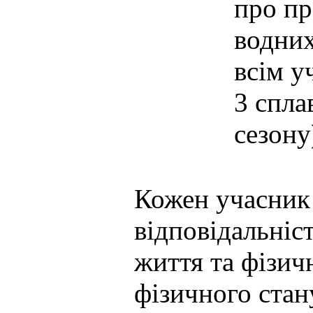
про п
водних
всім у
3 спла
сезону
Кожен учасник 
відповідальніс
життя та фізич
фізичного стану