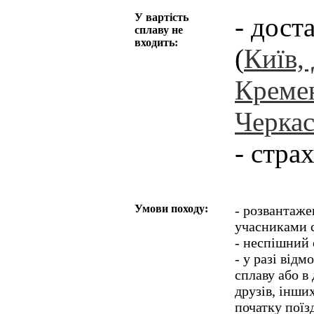
У вартість
- дост
сплаву не
входить:
(
Київ,
Кремен
Черка
- стра
Умови походу:
- розвантаже
учасниками с
- неспішний 
- у разі відм
сплаву або в 
друзів, інши
початку поїз