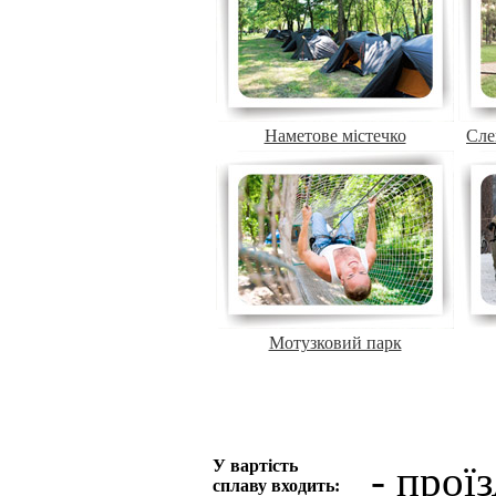
Наметове містечко
Сле
Мотузковий парк
У вартість
- прої
сплаву входить: