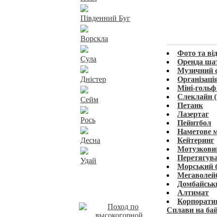
Південний Буг
Ворскла
Фото та ві
Сула
Оренда шатр
Музичний 
Дністер
Організаці
Міні-гольф
Слеклайн (
Сейм
Петанк
Лазертаг
Рось
Пейнтбол
Наметове м
Десна
Кейтеринг
Мотузкови
Перетягува
Удай
Морський 
Мегаволей
Домбайськ
Наші пропозиції
Алтимат
Корпоратив
Сплави на бай