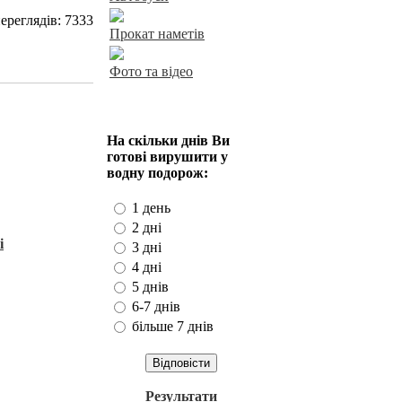
переглядів: 7333
Прокат наметів
Фото та відео
Наше опитування
На скільки днів Ви
готові вирушити у
водну подорож:
1 день
2 дні
і
3 дні
4 дні
5 днів
6-7 днів
більше 7 днів
Результати