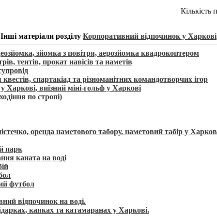
Кількість 
Інші матеріали розділу
Корпоративний відпочинок у Харкові
деозйомка, зйомка з повітря, аерозйомка квадрокоптером
ів, тентів, прокат навісів та наметів
супровід
я квестів, спартакіад та різноманітних командотворчих ігор
 у Харкові, виїзний міні-гольф у Харкові
ходіння по стропі)
істечко, оренда наметового табору, наметовий табір у Харков
й парк
ння каната на воді
бій
бол
ий футбол
ний відпочинок на воді.
дарках, каяках та катамаранах у Харкові.