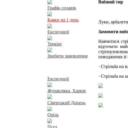
Виїзний тир
Графік сплавів
Каяки на 1 день
Луки, арбалети
Замовити виїз
Експедиції
Навчитися стрі
Трекінг
відточити май
стрілоуловлюв
Зробити замовлення
поводження зі 
· Стрільба на в
Сплави річками
· Стрільба на 
Експедиції
Журавлівка, Харків
Сіверський Донець
Оріль
Псел