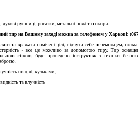
, духові рушниці, рогатки, метальні ножі та сокири.
ний тир на Вашому заході можна за телефоном у Харкові: (067
ляти та вражати намічені цілі, відчути себе переможцем, позма
стерність - все це можливо за допомогою тиру. Тир оснаще
альною сіткою, буде проведено інструктаж з техніки безпе
зброєю.
лучність по цілі, кульками,
швидкість та влучність