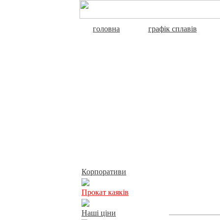
головна
графік сплавів
Активний відпочинок
Корпоративи
Прокат каяків
Наші ціни