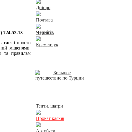
Дніпро
Полтава
Чернiгiв
) 724-52-13
гатися і просто
Кременчук
ний мішенями,
ки та правилам
Відпочинок у Харкові
Прокат у Харкові
Тенти, шатри
Прокат каяків
Автобуси