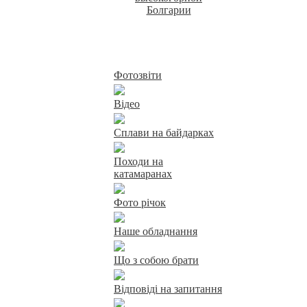
Байдарки у Харкові
Фотозвіти
Відео
Сплави на байдарках
Походи на
катамаранах
Фото річок
Наше обладнання
Що з собою брати
Відповіді на запитання