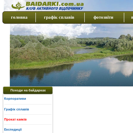
головна
графік сплавів
фотозвіти
Походи на байдарках
Корпоративи
Графік сплавів
Прокат каяків
Експедиції