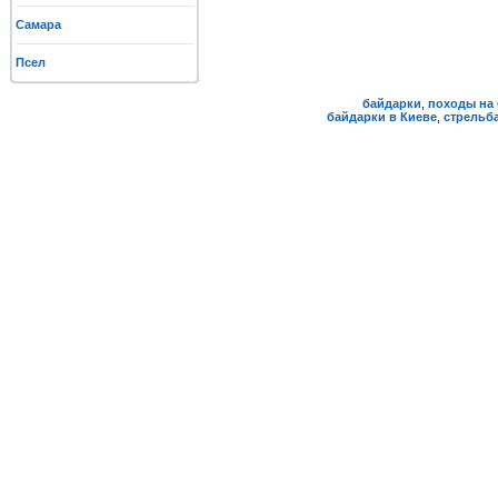
Самара
Псел
байдарки
,
походы на 
байдарки в Киеве
,
стрельба