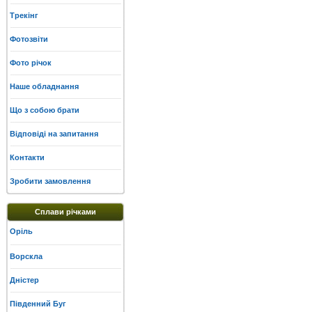
Трекінг
Фотозвіти
Фото річок
Наше обладнання
Що з собою брати
Відповіді на запитання
Контакти
Зробити замовлення
Сплави річками
Оріль
Ворскла
Дністер
Південний Буг