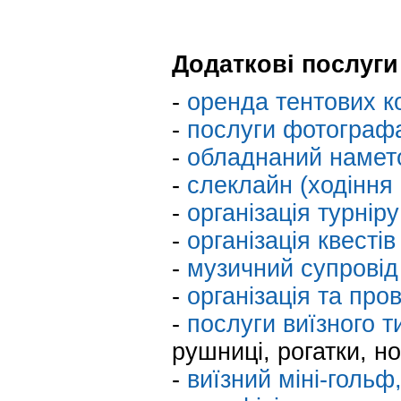
Додаткові послуги
-
оренда тентових к
-
послуги фотографа
-
обладнаний наметов
-
слеклайн (ходіння 
-
організація турніру
-
організація квестів
-
музичний супровід
-
організація та про
-
послуги виїзного т
рушниці, рогатки, но
-
виїзний міні-гольф,