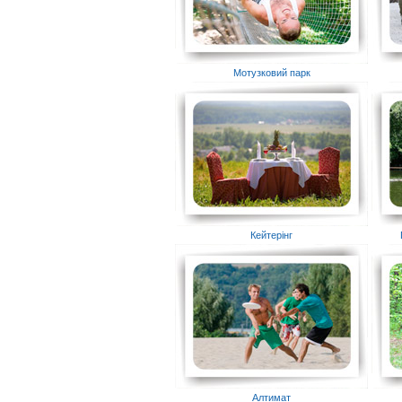
Мотузковий парк
Кейтерінг
Алтимат