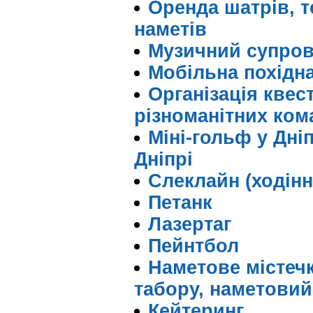
Оренда шатрів, те
наметів
Музичний супров
Мобільна похідн
Організація квест
різноманітних ком
Міні-гольф у Дніп
Дніпрі
Слеклайн (ходінн
Петанк
Лазертаг
Пейнтбол
Наметове містеч
табору, наметовий 
Кейтеринг