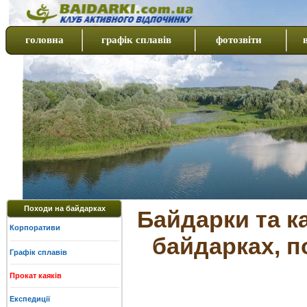
головна
графік сплавів
фотозвіти
Походи на байдарках
Байдарки та ка
Корпоративи
байдарках, п
Графік сплавів
Прокат каяків
Експедиції