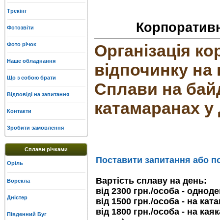
Трекінг
Корпоративн
Фотозвіти
Фото річок
Організація к
Наше обладнання
відпочинку на 
Що з собою брати
Сплави на байд
Відповіді на запитання
катамаранах у 
Контакти
Зробити замовлення
Сплави річками
Поставити запитання або по
Оріль
Вартість сплаву на день:
Ворскла
від 2300 грн./особа - однод
Дністер
від 1500 грн./особа - на ка
від 1800 грн./особа - на кая
Південний Буг