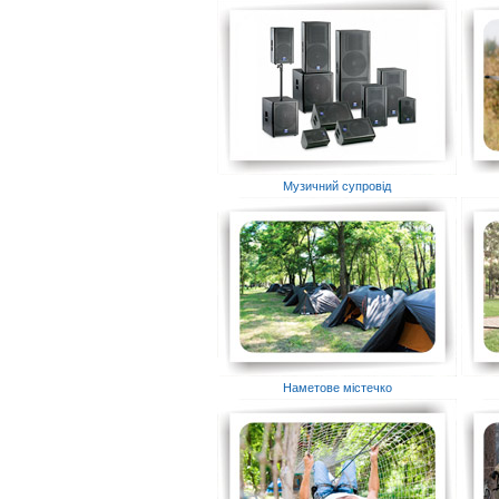
Музичний супровід
Наметове містечко