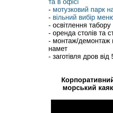
та в офісі
-
мотузковий парк н
-
вільний вибір меню
- освітлення табору
- оренда столів та с
- монтаж/демонтаж н
намет
- заготівля дров від 
Корпоративний
морський каяк