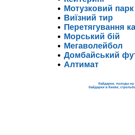
Мотузковий парк
Виїзний тир
Перетягування ка
Морський бій
Мегаволейбол
Домбайський фу
Алтимат
байдарки
,
походы на 
байдарки в Киеве
,
стрельба