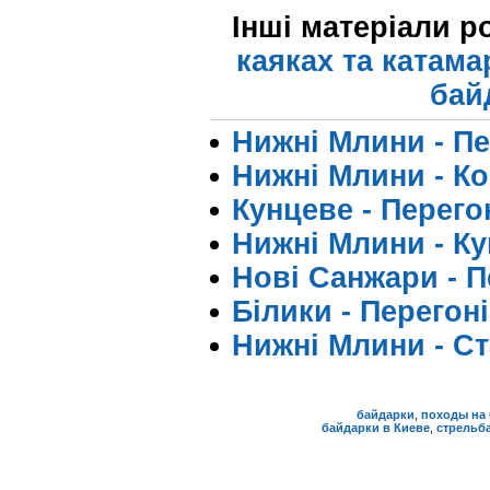
Інші матеріали р
каяках та катама
бай
Нижні Млини - Пе
Нижні Млини - Ко
Кунцеве - Перегон
Нижні Млини - Ку
Нові Санжари - Пе
Білики - Перегоні
Нижні Млини - Ст
байдарки
,
походы на 
байдарки в Киеве
,
стрельба