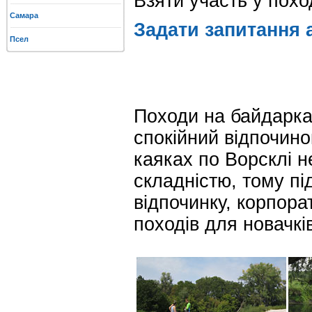
Взяти участь у пох
Самара
Задати запитання 
Псел
Походи на байдарках
спокійний відпочин
каяках по Ворсклі н
складністю, тому пі
відпочинку, корпора
походів для новачкі