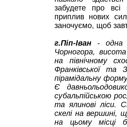
забудете про всі 
приплив нових сил
заночуємо, щоб зав
г.Піп-Іван
- одна
Чорногора, висота
на північному схо
Франківської та 
пірамідальну форму.
Є давньольодовик
субальпійською ро
та ялинові ліси. 
скелі на вершині, щ
на цьому місці б