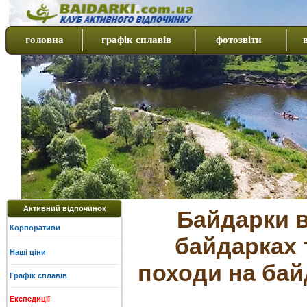
головна
графік сплавів
фотозвіти
Активний відпочинок
Байдарки в
Корпоративи
байдарках 
Наші ціни
походи на бай
Графік сплавів
Експедиції