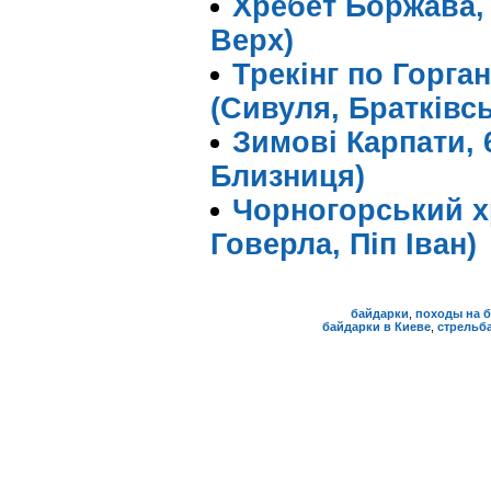
Хребет Боржава, 
Верх)
Трекінг по Горга
(Сивуля, Братківс
Зимові Карпати, 6
Близниця)
Чорногорський хр
Говерла, Піп Іван)
байдарки
,
походы на 
байдарки в Киеве
,
стрельба