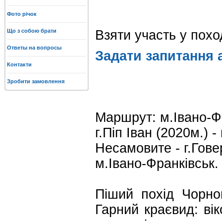
Фото річок
Що з собою брати
Взяти участь у пох
Ответы на вопросы
Задати запитання 
Контакти
Зробити замовлення
Маршрут: м.Івано-Ф
г.Піп Іван (2020м.) 
Несамовите - г.Говер
м.Івано-Франківськ.
Піший похід Чорно
Гарний краєвид: вік