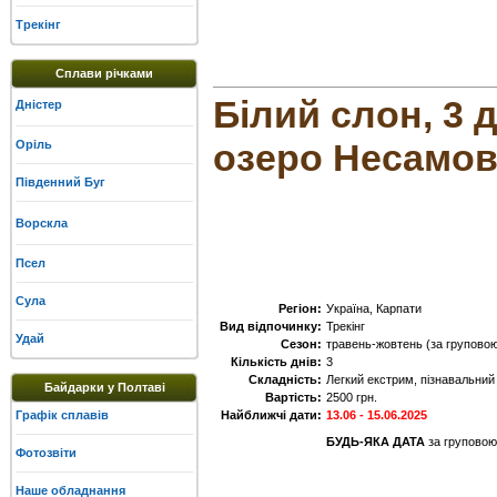
Трекінг
Сплави річками
Білий слон, 3 д
Дністер
озеро Несамов
Оріль
Південний Буг
Ворскла
Псел
Сула
Регіон:
Україна, Карпати
Вид відпочинку:
Трекінг
Удай
Сезон:
травень-жовтень (за груповою 
Кількість днів:
3
Складність:
Легкий екстрим, пізнавальний
Байдарки у Полтаві
Вартість:
2500 грн.
Графік сплавів
Найближчі дати:
13.06 - 15.06.2025
БУДЬ-ЯКА ДАТА
за груповою 
Фотозвіти
Наше обладнання