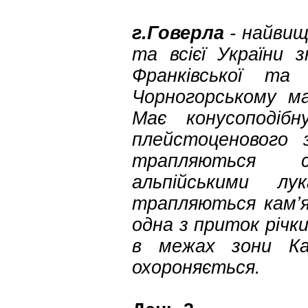
г.Говерла
- найви
та всієї України 
Франківської та
Чорногорському ма
Має конусоподіб
плейстоценового з
трапляються с
альпійськими лу
трапляються кам’ян
одна з приток річк
в межах зони Кар
охороняється.