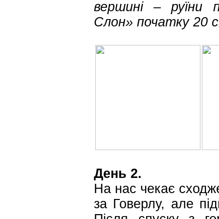
вершині – руїни п
Слон» початку 20 
День 2.
На нас чекає сходже
за Говерлу, але пі