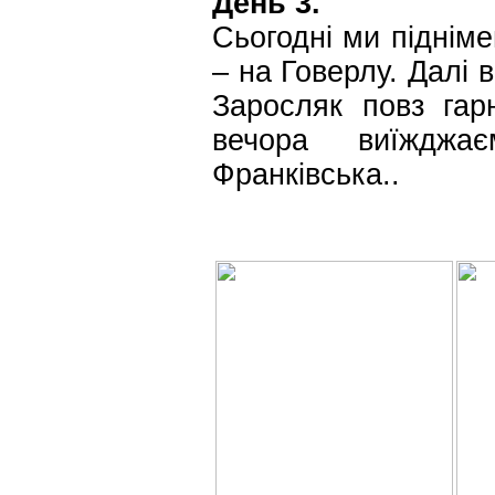
День 3.
Сьогодні ми піднім
– на Говерлу. Далі 
Заросляк повз гар
вечора виїжджа
Франківська..