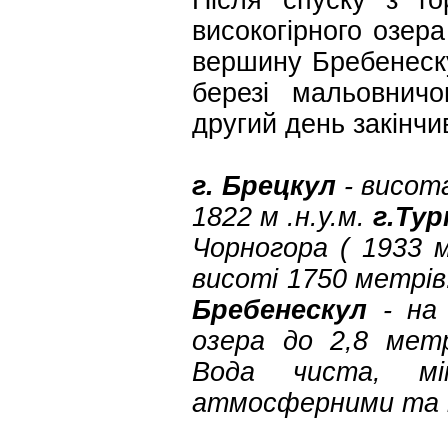
Після спуску з го
високогірного озер
вершину Бребенеск
березі мальовнич
другий день закінч
г. Брецкул
- висота
1822 м .н.у.м.
г.Ту
Чорногора ( 1933 м
висоті 1750 метрів
Бребенескул
- на
озера до 2,8 метр
Вода чиста, мін
атмосферними та 