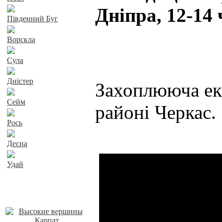
Дніпра, 12-14
Південний Буг
Ворскла
Сула
Дністер
Захоплююча екс
Сейм
районі Черкас.
Рось
Десна
Удай
Наші пропозиції