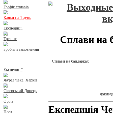
Графік сплавів
Каяки на 1 день
Експедиції
Сплави на 
Трекінг
Зробити замовлення
Сплави на байдарках
Сплави річками
Експедиції
Журавлівка, Харків
Сіверський Донець
докла
Оріль
Експедиція Ч
Псел