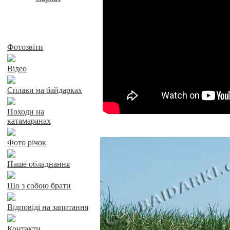
Байдарки у Харкові
Фотозвіти
Відео
Сплави на байдарках
Походи на
катамаранах
Фото річок
Наше обладнання
Що з собою брати
Відповіді на запитання
Контакти