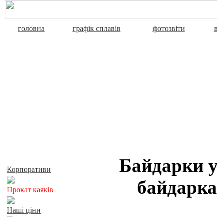
головна
графік сплавів
фотозвіти
Активний відпочинок
Байдарки у
Корпоративи
байдарка
Прокат каяків
Наші ціни