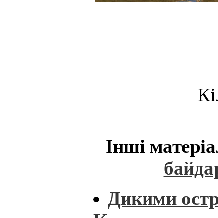
Кі
Інші матеріа
байда
Дикими ост