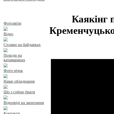
Каякінг 
Байдарки у Харкові
Фотозвіти
Кременчуцько
Відео
Сплави на байдарках
Походи на
катамаранах
Фото річок
Наше обладнання
Що з собою брати
Відповіді на запитання
Контакти