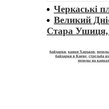
Черкаські пл
Великий Дніс
Стара Ушиця, 
байдарки
,
каяки Харьков
,
походы
байдарки в Киеве
,
стрельба и
походы на каяка