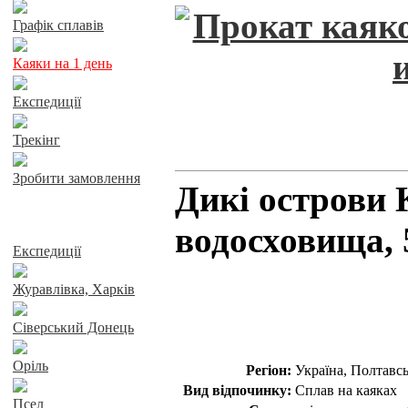
Графік сплавів
Каяки на 1 день
Експедиції
Трекінг
Зробити замовлення
Дикі острови
Сплави річками
водосховища, 
Експедиції
Журавлівка, Харків
Сіверський Донець
Оріль
Регіон:
Україна, Полтавсь
Вид відпочинку:
Сплав на каяках
Псел