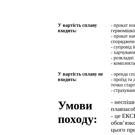
У вартість сплаву
- прокат но
входить:
гермомішкі
- прокат на
споряджен
- супровід 
- харчуван
- розкладні 
- комплект
У вартість сплаву не
- оренда сп
входить:
- проїзд т
точки старт
- страхуван
- неспіш
Умови
плавзасо
походу:
- це ЕКС
обов’язко
цього пр