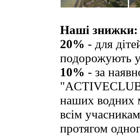
Наші знижки:
20%
- для діте
подорожують у 
10%
- за наявн
"ACTIVECLUB"
наших водних 
всім учасника
протягом одног