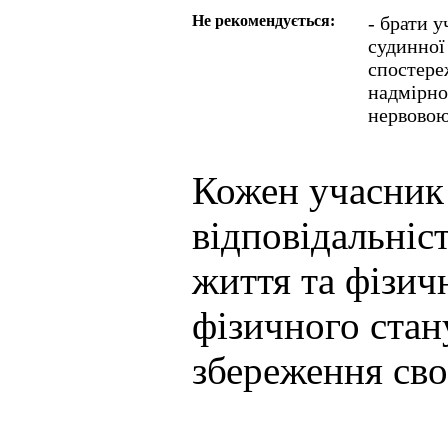
Не рекомендується:
- брати 
судинної
спостере
надмірно
нервовою
Кожен учасник 
відповідальніс
життя та фізич
фізичного стану
збереження сво