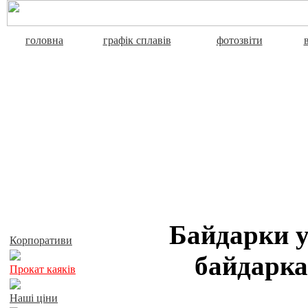
головна
графік сплавів
фотозвіти
Активний відпочинок
Байдарки у
Корпоративи
байдарка
Прокат каяків
Наші ціни