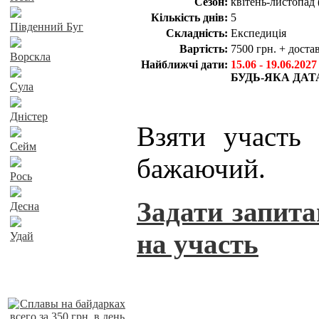
Сезон:
квітень-листопад 
Кількість днів:
5
Південний Буг
Складність:
Експедиція
Вартість:
7500 грн. + доста
Ворскла
Найближчі дати:
15.06 - 19.06.2027
БУДЬ-ЯКА ДАТ
Сула
Дністер
Взяти участь
Сейм
бажаючий.
Рось
Задати запита
Десна
на участь
Удай
Наші пропозиції