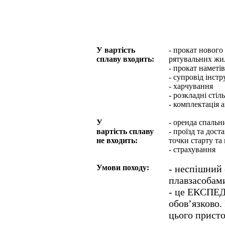
У вартість
- прокат нового 
сплаву входить:
рятувальних жи
- прокат наметів
- супровід інстр
- харчування
- розкладні стіль
- комплектація 
У
- оренда спальн
вартість сплаву
- проїзд та дос
не входить:
точки старту та 
- страхування
Умови походу:
- неспішний 
плавзасобам
- це ЕКСПЕД
обов’язково.
цього присто