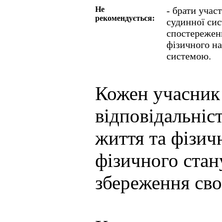
Не
- брати учас
рекомендується:
судинної сис
спостереженн
фізичного н
системою.
Кожен учасник 
відповідальніс
життя та фізич
фізичного стану
збереження сво