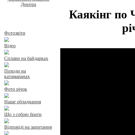
Каякінг по 
рі
Байдарки у Харкові
Фотозвіти
Відео
Сплави на байдарках
Походи на
катамаранах
Фото річок
Наше обладнання
Що з собою брати
Відповіді на запитання