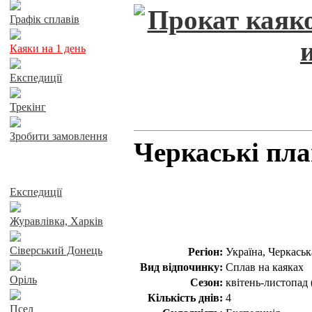
Графік сплавів
Каяки на 1 день
Експедиції
Трекінг
Зробити замовлення
Черкаські плав
Сплави річками
Експедиції
Журавлівка, Харків
Сіверський Донець
Регіон:
Україна, Черкаськ
Вид відпочинку:
Сплав на каяках
Оріль
Сезон:
квітень-листопад 
Кількість днів:
4
Псел