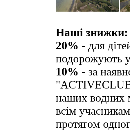
Наші знижки:
20%
- для діте
подорожують у 
10%
- за наявн
"ACTIVECLUB"
наших водних 
всім учасника
протягом одног