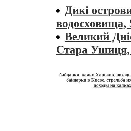
Дикі остров
водосховища, 
Великий Дніс
Стара Ушиця, 
байдарки
,
каяки Харьков
,
походы
байдарки в Киеве
,
стрельба и
походы на каяка