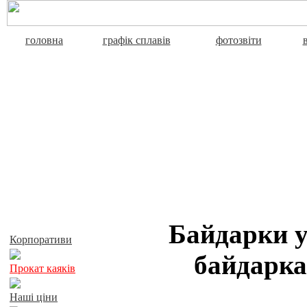
головна
графік сплавів
фотозвіти
Активний відпочинок
Байдарки у
Корпоративи
байдарка
Прокат каяків
Наші ціни