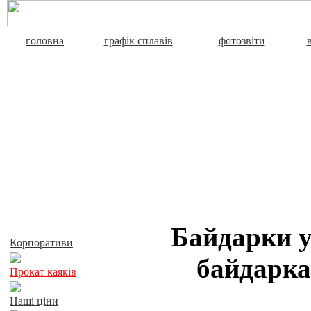
головна
графік сплавів
фотозвіти
Активний відпочинок
Байдарки у
Корпоративи
байдарка
Прокат каяків
Наші ціни