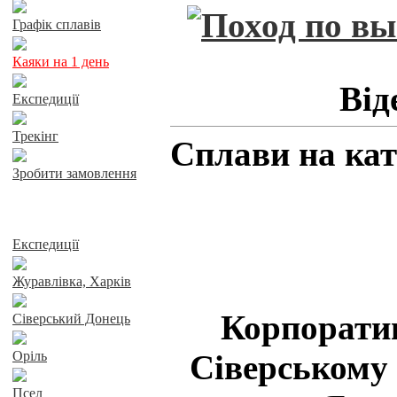
Графік сплавів
Каяки на 1 день
Від
Експедиції
Трекінг
Сплави на ка
Зробити замовлення
Сплави річками
Експедиції
Журавлівка, Харків
Корпорати
Сіверський Донець
Оріль
Сіверському 
Псел