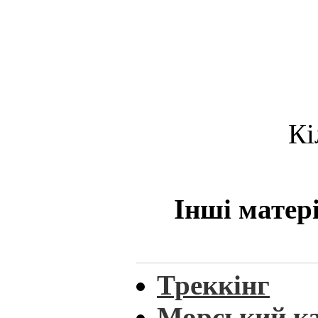
Кі
Інші матер
Треккінг
Морський ка