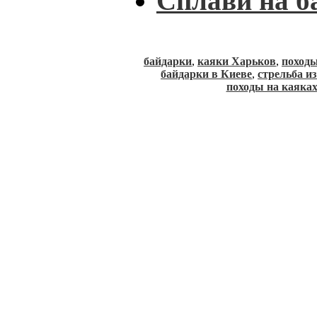
Сплави на б
байдарки
,
каяки Харьков
,
походы
байдарки в Киеве
,
стрельба и
походы на каяка