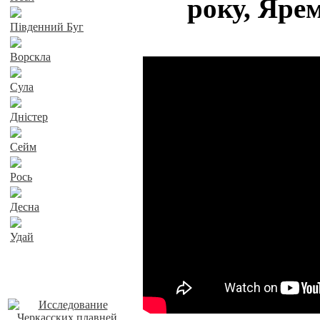
року, Ярем
Південний Буг
Ворскла
Сула
Дністер
Сейм
Рось
Десна
Удай
Наші пропозиції