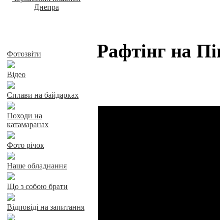
Байдарки у Харкові
Рафтінг на Пі
Фотозвіти
Відео
Сплави на байдарках
Походи на
катамаранах
Фото річок
Наше обладнання
Що з собою брати
Відповіді на запитання