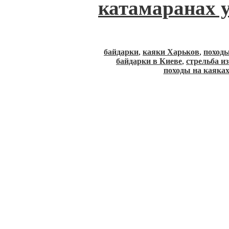
катамаранах у
байдарки
,
каяки Харьков
,
походы
байдарки в Киеве
,
стрельба и
походы на каяка