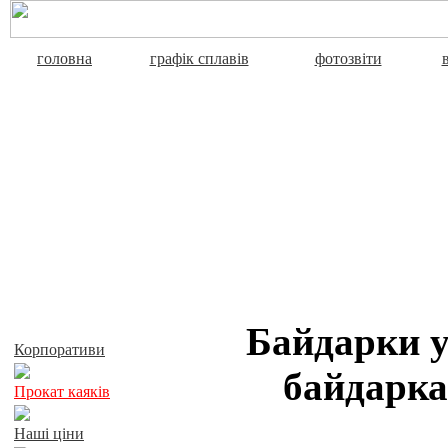
головна
графік сплавів
фотозвіти
Активний відпочинок
Байдарки у
Корпоративи
байдарка
Прокат каяків
Наші ціни