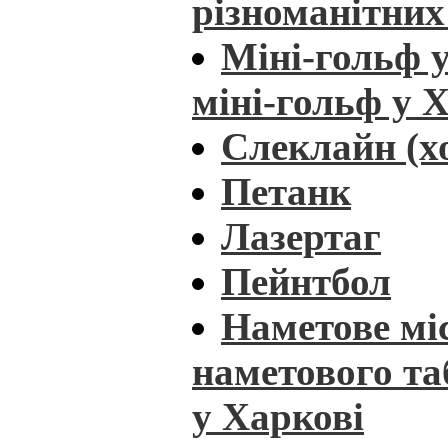
різноманітних
Міні-гольф у
міні-гольф у 
Слеклайн (хо
Петанк
Лазертаг
Пейнтбол
Наметове мі
наметового та
у Харкові