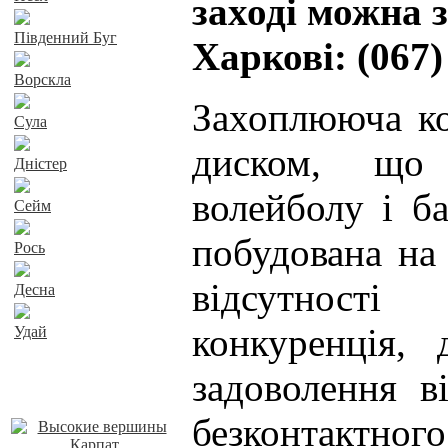
заході можна 
Південний Буг
Харкові: (067)
Ворскла
Захоплююча ко
Сула
диском, що 
Дністер
волейболу і ба
Сейм
побудована на 
Рось
відсутност
Десна
конкуренція,
Удай
задоволення в
Наші пропозиції
безконтактного