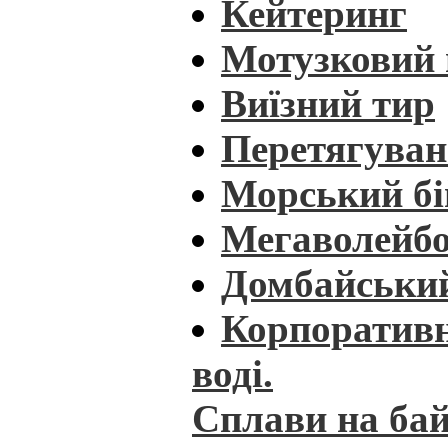
Кейтеринг
Мотузковий
Виїзний тир
Перетягуван
Морський бі
Мегаволейб
Домбайськи
Корпоративн
воді.
Сплави на бай