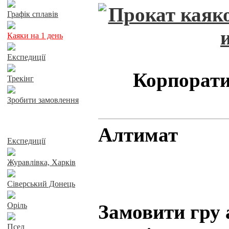
Графік сплавів
Каяки на 1 день
Експедиції
Корпорати
Трекінг
Зробити замовлення
Сплави річками
Алтимат
Експедиції
Журавлівка, Харків
Сіверський Донець
Оріль
Замовити гру
Псел