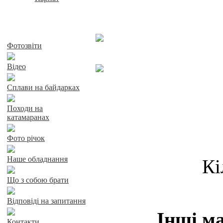
Байдарки у Харкові
Фотозвіти
Відео
Сплави на байдарках
Походи на
катамаранах
Фото річок
Наше обладнання
Кі
Що з собою брати
Відповіді на запитання
Інші ма
Контакти