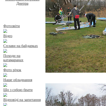
Байдарки у Харкові
Фотозвіти
Відео
Сплави на байдарках
Походи на
катамаранах
Фото річок
Наше обладнання
Що з собою брати
Відповіді на запитання