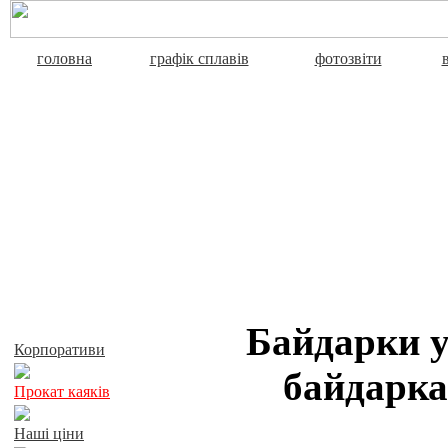
головна
графік сплавів
фотозвіти
Активний відпочинок
Байдарки у
Корпоративи
байдарка
Прокат каяків
Наші ціни