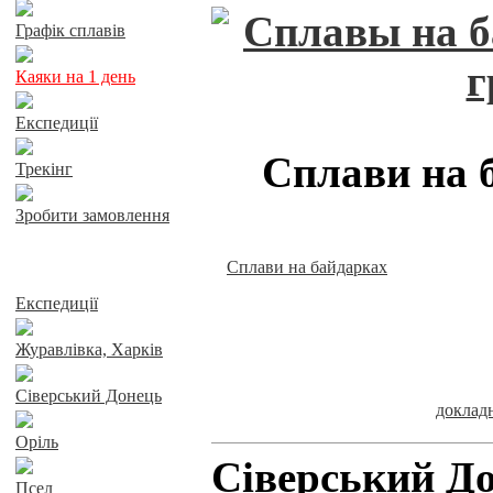
Графік сплавів
Каяки на 1 день
Експедиції
Сплави на 
Трекінг
Зробити замовлення
Сплави на байдарках
Сплави річками
Експедиції
Журавлівка, Харків
Сіверський Донець
докла
Оріль
Сіверський До
Псел