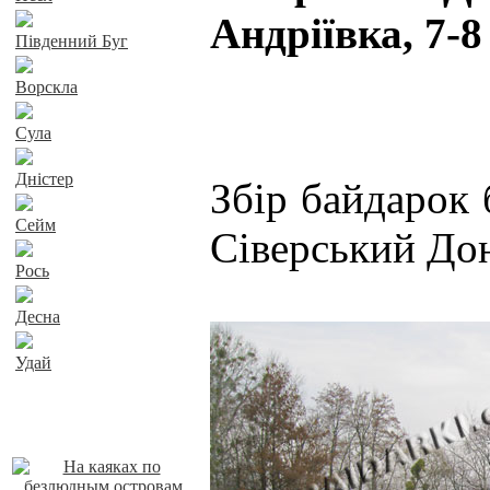
Андріївка, 7-8
Південний Буг
Ворскла
Сула
Дністер
Збір байдарок 
Сейм
Сіверський До
Рось
Десна
Удай
Наші пропозиції