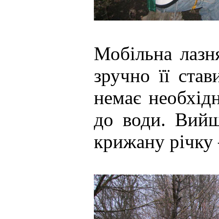
Мобільна лазня
зручно її став
немає необхідн
до води. Вийшо
крижану річку 