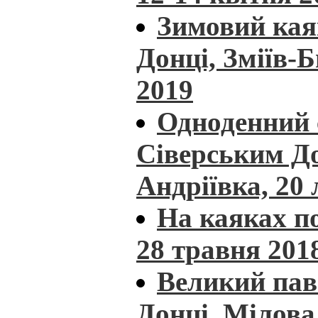
Зимовий кая
Донці, Зміїв-
2019
Одноденний 
Сіверським Д
Андріївка, 20
На каяках по
28 травня 201
Великий пав
Донці, Мілова 