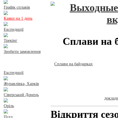
Графік сплавів
Каяки на 1 день
Експедиції
Сплави на 
Трекінг
Зробити замовлення
Сплави на байдарках
Сплави річками
Експедиції
Журавлівка, Харків
Сіверський Донець
докла
Оріль
Відкриття сез
Псел