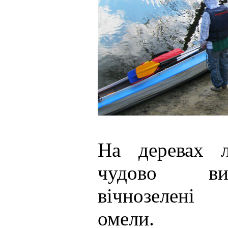
На деревах л
чудово виг
вічнозелені
омели.