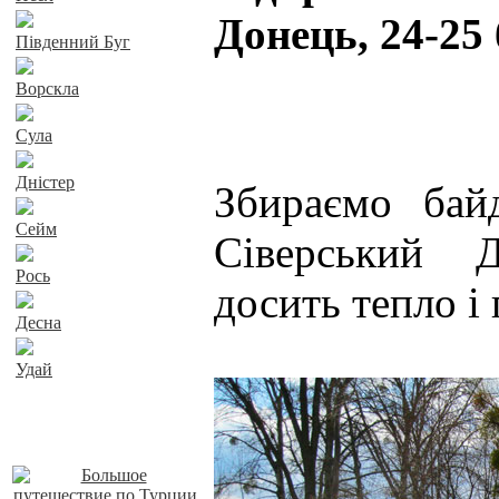
Донець, 24-25
Південний Буг
Ворскла
Сула
Дністер
Збираємо бай
Сейм
Сіверський 
Рось
досить тепло і 
Десна
Удай
Наші пропозиції