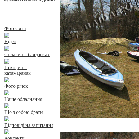
Байдарки у Харкові
Фотозвіти
Відео
Сплави на байдарках
Походи на
катамаранах
Фото річок
Наше обладнання
Що з собою брати
Відповіді на запитання
Контакти