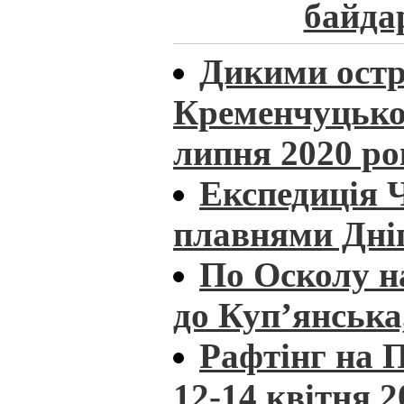
байда
Дикими ост
Кременчуцьког
липня 2020 ро
Експедиція 
плавнями Дніп
По Осколу н
до Куп’янська
Рафтінг на П
12-14 квітня 2