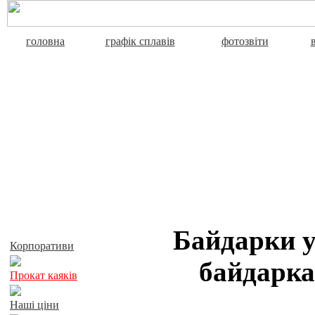
головна
графік сплавів
фотозвіти
Активний відпочинок
Байдарки у
Корпоративи
байдарка
Прокат каяків
Наші ціни