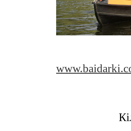
www.baidarki.c
Кі