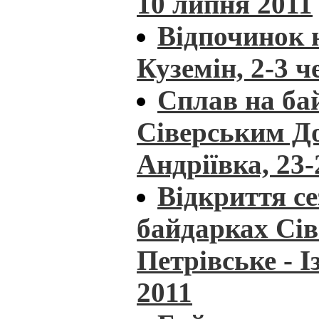
10 липня 2011
Відпочинок н
Куземін, 2-3 ч
Сплав на ба
Сіверським До
Андріївка, 23-
Відкриття се
байдарках Сі
Петрівське - І
2011