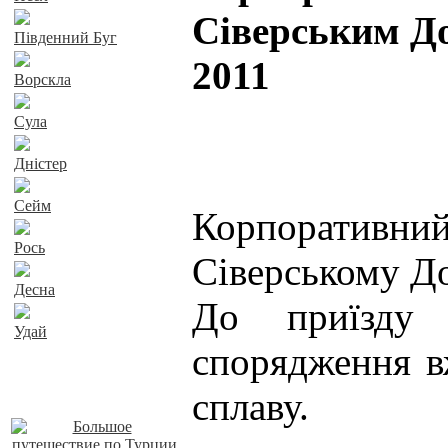
Сіверським До
Південний Буг
2011
Ворскла
Сула
Дністер
Сейм
Корпоратив
Рось
Сіверському До
Десна
До приїзду 
Удай
спорядження вж
Наші пропозиції
сплаву.