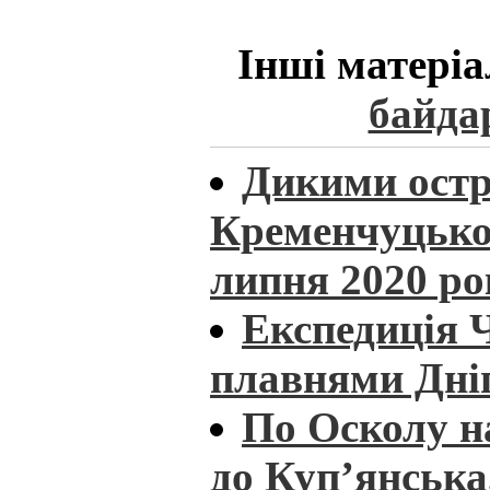
Інші матеріа
байда
Дикими ост
Кременчуцьког
липня 2020 ро
Експедиція 
плавнями Дніп
По Осколу н
до Куп’янська