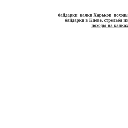
байдарки
,
каяки Харьков
,
походы
байдарки в Киеве
,
стрельба и
походы на каяка