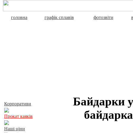
головна
графік сплавів
фотозвіти
Активний відпочинок
Байдарки у
Корпоративи
байдарка
Прокат каяків
Наші ціни