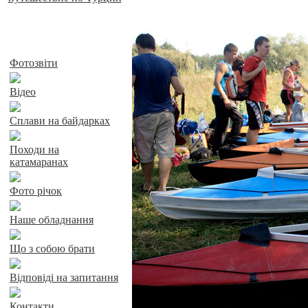
Байдарки у Харкові
Фотозвіти
Відео
Сплави на байдарках
Походи на
катамаранах
Фото річок
Наше обладнання
Що з собою брати
Відповіді на запитання
Контакти