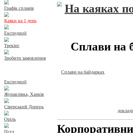
Графік сплавів
Каяки на 1 день
Експедиції
Сплави на 
Трекінг
Зробити замовлення
Сплави на байдарках
Сплави річками
Експедиції
Журавлівка, Харків
Сіверський Донець
докла
Оріль
Корпоративни
Псел