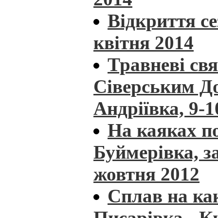
Відкриття се
квітня 2014
Травневі св
Сіверським До
Андріївка, 9-
На каяках по
Буймерівка, з
жовтня 2012
Сплав на как
Писарівка - К