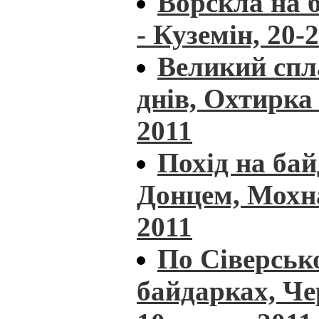
Ворскла на 
- Куземін, 20-
Великий спл
днів, Охтирка 
2011
Похід на ба
Донцем, Мохна
2011
По Сіверськ
байдарках, Че