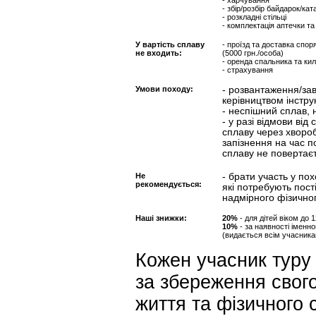
- харчування
- збір/розбір байдарок/ка
- розкладні стільці
- комплектація аптечки т
У вартість сплаву
- проїзд та доставка спор
не входить:
(5000 грн./особа)
- оренда спальника та кил
- страхування
Умови походу:
- розвантаження/за
керівництвом інстру
- неспішний сплав,
- у разі відмови від
сплаву через хворобу
запізнення на час по
сплаву не повертаєт
Не
- брати участь у п
рекомендується:
які потребують пост
надмірного фізично
Наші знижки:
20%
- для дітей віком до 
10%
- за наявності імен
(видається всім учасника
Кожен учасник туру 
за збереження свого
життя та фізичного с