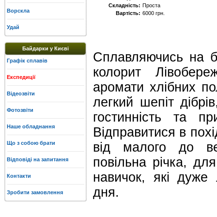
Складність:
Проста
Ворскла
Вартість:
6000 грн.
Удай
Байдарки у Києві
Сплавляючись на б
Графік сплавів
колорит Лівобере
Експедиції
аромати хлібних по
Відеозвіти
легкий шепіт дібрів
Фотозвіти
гостинність та пр
Наше обладнання
Відправитися в похі
Що з собою брати
від малого до в
повільна річка, дл
Відповіді на запитання
навичок, які дуже
Контакти
дня.
Зробити замовлення