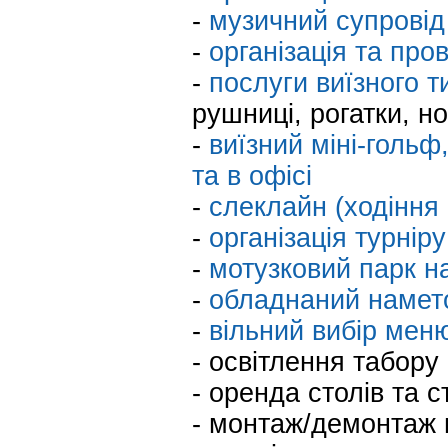
-
музичний супровід
-
організація та про
-
послуги виїзного т
рушниці, рогатки, но
-
виїзний міні-гольф,
та в офісі
-
слеклайн (ходіння 
-
організація турніру
-
мотузковий парк н
-
обладнаний наметов
-
вільний вибір меню
- освітлення табору
- оренда столів та с
- монтаж/демонтаж 