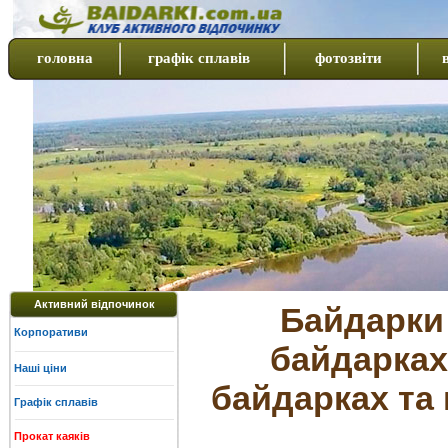
головна
графік сплавів
фотозвіти
Активний відпочинок
Байдарки 
Корпоративи
байдарках
Наші ціни
байдарках та 
Графік сплавів
Прокат каяків