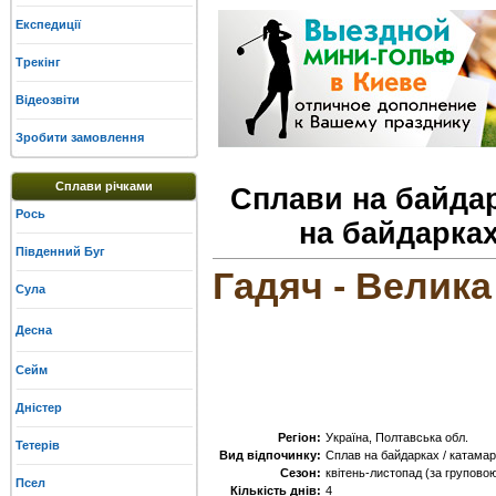
Експедиції
Трекінг
Відеозвіти
Зробити замовлення
Сплави річками
Сплави на байдар
Рось
на байдарках
Південний Буг
Гадяч - Велика 
Сула
Десна
Сейм
Дністер
Регіон:
Україна, Полтавська обл.
Тетерів
Вид відпочинку:
Сплав на байдарках / катамар
Сезон:
квітень-листопад (за груповою
Псел
Кількість днів:
4