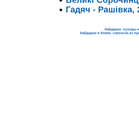
Великі Сорочинці
Гадяч - Рашівка, 
байдарки
,
походы н
байдарки в Киеве
,
стрельба из лу