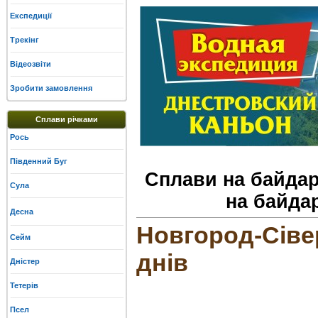
Експедиції
Трекінг
Відеозвіти
Зробити замовлення
Сплави річками
Рось
Південний Буг
Сплави на байдар
Сула
на байда
Десна
Новгород-Сівер
Сейм
днів
Дністер
Тетерів
Псел