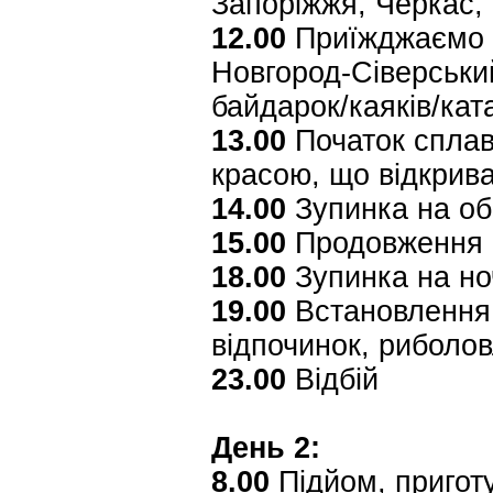
Запоріжжя, Черкас,
12.00
Приїжджаємо н
Новгород-Сіверський
байдарок/каяків/кат
13.00
Початок сплав
красою, що відкрив
14.00
Зупинка на об
15.00
Продовження п
18.00
Зупинка на ноч
19.00
Встановлення 
відпочинок, риболо
23.00
Відбій
День 2:
8.00
Підйом, приготу