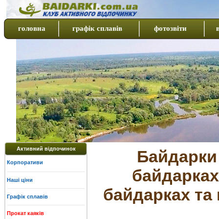
головна
графік сплавів
фотозвіти
Активний відпочинок
Байдарки 
Корпоративи
байдарках
Наші ціни
байдарках та 
Графік сплавів
Прокат каяків