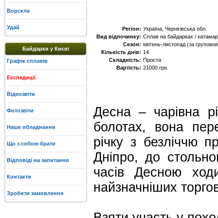
Ворскла
Удай
Регіон:
Україна, Чернігівська обл.
Вид відпочинку:
Сплав на байдарках / катамар
Сезон:
квітень-листопад (за груповою
Байдарки у Києві
Кількість днів:
14
Складність:
Проста
Графік сплавів
Вартість:
21000 грн.
Експедиції
Відеозвіти
Десна – чарівна р
Фотозвіти
болотах, вона пер
Наше обладнання
річку з безліччю п
Що з собою брати
Дніпро, до стольно
Відповіді на запитання
часів Десною ход
Контакти
найзначніших торго
Зробити замовлення
Взяти участь у пох