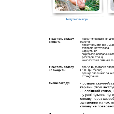
Мотузковий парк
У вартість сплаву
- прокат спорядження для 
входить:
жилетів
- прокат наметів (на 2,3 
- супровід інструктора
- харчування
- збір/розбір байдарок/ка
- розкладні стільці
- комплектація аптечки т
У вартість сплаву
- проїзд та доставка спор
не входить:
(7500 грн./особа)
- оренда спальника та кил
- страхування
Умови походу:
- розвантаження/за
керівництвом інстру
- неспішний сплав,
- у разі відмови від
сплаву через хворобу
запізнення на час по
сплаву не повертаєт