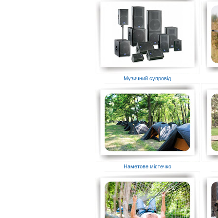
Музичний супровід
Наметове містечко