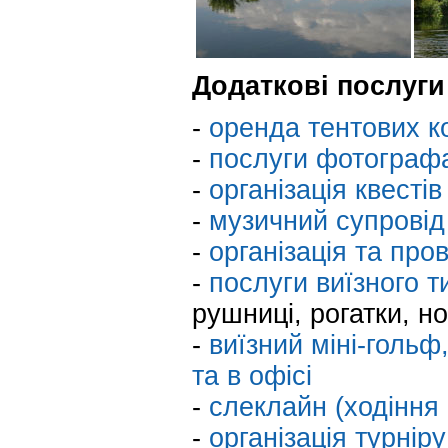
Додаткові послуги
-
оренда тентових к
-
послуги фотографа
-
організація квестів
-
музичний супровід
-
організація та про
-
послуги виїзного т
рушниці, рогатки, но
-
виїзний міні-гольф,
та в офісі
-
слеклайн (ходіння 
-
організація турніру