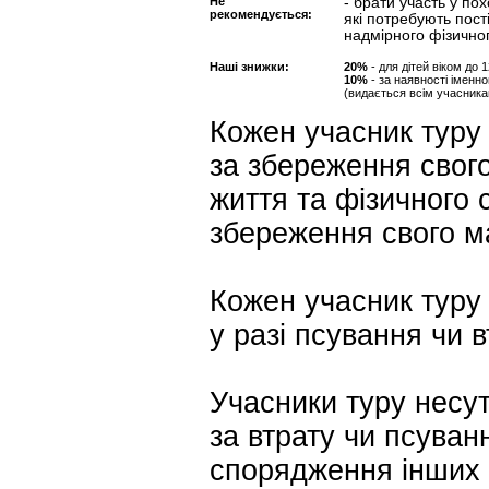
Не
- брати участь у п
рекомендується:
які потребують пост
надмірного фізично
Наші знижки:
20%
- для дітей віком до 
10%
- за наявності імен
(видається всім учасника
Кожен учасник туру 
за збереження свого
життя та фізичного с
збереження свого м
Кожен учасник туру 
у разі псування чи 
Учасники туру несут
за втрату чи псуван
спорядження інших 