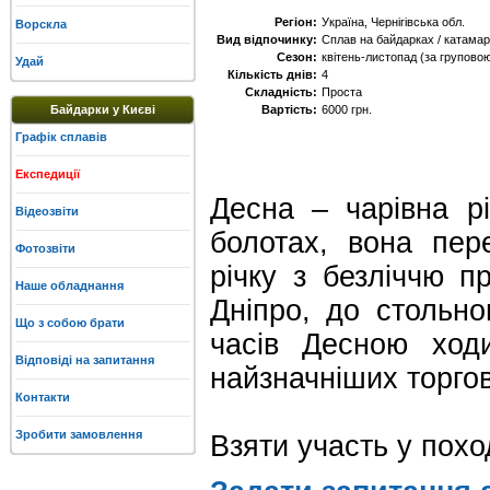
Регіон:
Україна, Чернігівська обл.
Ворскла
Вид відпочинку:
Сплав на байдарках / катамар
Сезон:
квітень-листопад (за груповою
Удай
Кількість днів:
4
Складність:
Проста
Байдарки у Києві
Вартість:
6000 грн.
Графік сплавів
Експедиції
Десна – чарівна р
Відеозвіти
болотах, вона пер
Фотозвіти
річку з безліччю п
Наше обладнання
Дніпро, до стольно
Що з собою брати
часів Десною ход
Відповіді на запитання
найзначніших торго
Контакти
Зробити замовлення
Взяти участь у пох