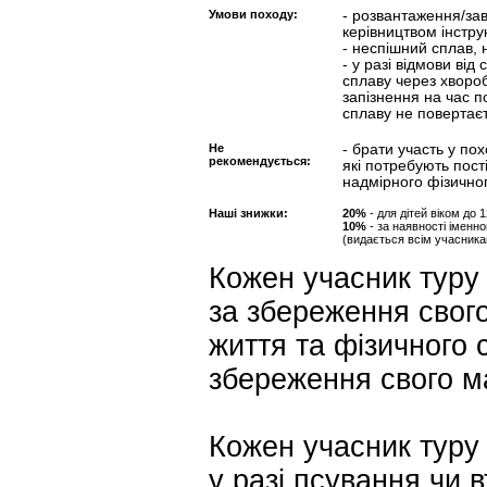
Умови походу:
- розвантаження/за
керівництвом інстру
- неспішний сплав,
- у разі відмови від
сплаву через хворобу
запізнення на час по
сплаву не повертаєт
Не
- брати участь у п
рекомендується:
які потребують пост
надмірного фізично
Наші знижки:
20%
- для дітей віком до 
10%
- за наявності імен
(видається всім учасника
Кожен учасник туру 
за збереження свого
життя та фізичного с
збереження свого м
Кожен учасник туру 
у разі псування чи 