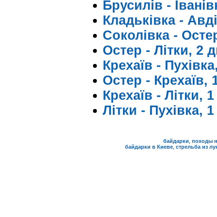
Брусилів - Іванівк
Кладьківка - Авді
Соколівка - Остер
Остер - Літки, 2 д
Крехаїв - Пухівка,
Остер - Крехаїв, 
Крехаїв - Літки, 
Літки - Пухівка, 
байдарки
,
походы н
байдарки в Киеве
,
стрельба из лу