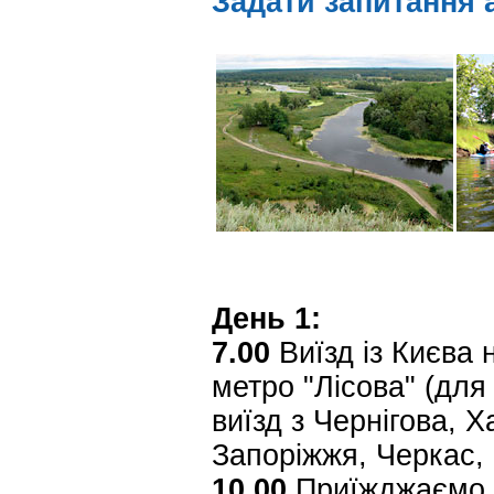
Задати запитання 
День 1:
7.00
Виїзд із Києва н
метро "Лісова" (для
виїзд з Чернігова, 
Запоріжжя, Черкас,
10.00
Приїжджаємо н