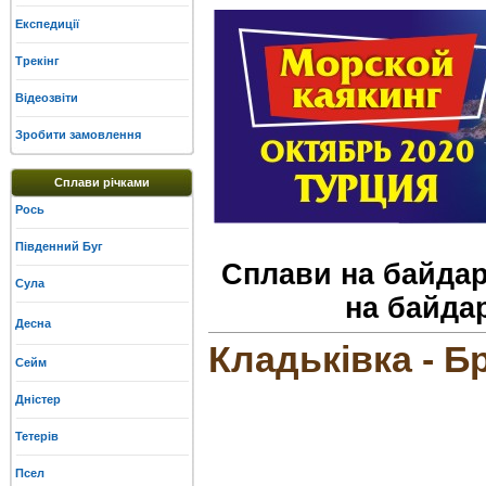
Експедиції
Трекінг
Відеозвіти
Зробити замовлення
Сплави річками
Рось
Південний Буг
Сплави на байдар
Сула
на байда
Десна
Кладьківка - Бр
Сейм
Дністер
Тетерів
Псел