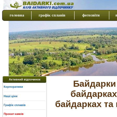
головна
графік сплавів
фотозвіти
Активний відпочинок
Байдарки 
Корпоративи
байдарках
Наші ціни
байдарках та 
Графік сплавів
Прокат каяків