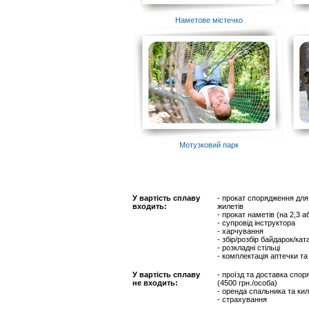
Наметове містечко
Мотузковий парк
У вартість сплаву
- прокат спорядження для 
входить:
жилетів
- прокат наметів (на 2,3 
- супровід інструктора
- харчування
- збір/розбір байдарок/ка
- розкладні стільці
- комплектація аптечки т
У вартість сплаву
- проїзд та доставка спор
не входить:
(4500 грн./особа)
- оренда спальника та кил
- страхування