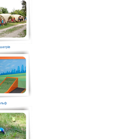
шатрів
гольф