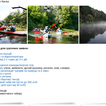
о Києва
 для групових заявок:
нструкцій
 та відеооператора
від 2-х годин до 3-х діб
ведення командотворчих ігор
иру
(луки, арбалети, духові рушниці, рогатки, ножі, сокири)
 організація турнірів на природі та в офісі
о стропі)
 з петанку
а Вашому заході
ий табір місткістю до 300 осіб
(для груп від 30 осіб)
ільців
наметового табору