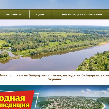
фотозвіти
відео
часто задавані питання
иєві, сплави на байдарках з Києва, походи на байдарках та к
України