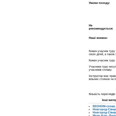
Умови походу:
Не
рекомендується:
Наші знижки:
Кожен учасник туру 
своїх дітей, а також
Кожен учасник туру 
Учасники туру несут
учасників сплаву.
Інструктор має прав
вільних стоянок чи 
Кількість переглядів
Інші мате
ЕКОНОМ-сплав Де
Новгород-Сіверс
Новгород-Сіверс
Мале Устя - Брус