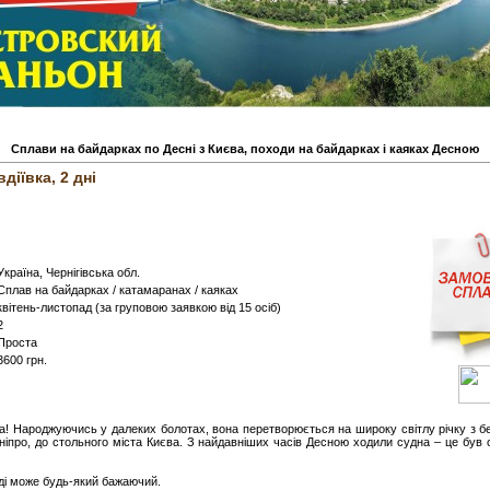
Сплави на байдарках по Десні з Києва, походи на байдарках і каяках Десною
діївка, 2 дні
Україна, Чернігівська обл.
Сплав на байдарках / катамаранах / каяках
квітень-листопад (за груповою заявкою від 15 осіб)
2
Проста
3600 грн.
ка! Народжуючись у далеких болотах, вона перетворюється на широку світлу річку з б
ніпро, до стольного міста Києва. З найдавніших часів Десною ходили судна – це був 
ді може будь-який бажаючий.