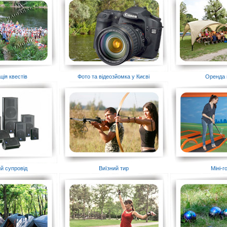
ція квестів
Фото та відеозйомка у Києві
Оренда 
й супровід
Виїзний тир
Міні-