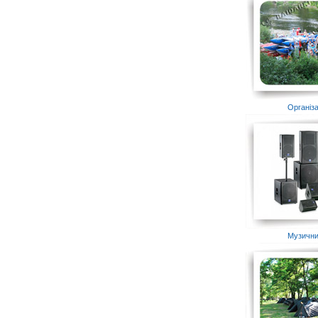
Організа
Музични