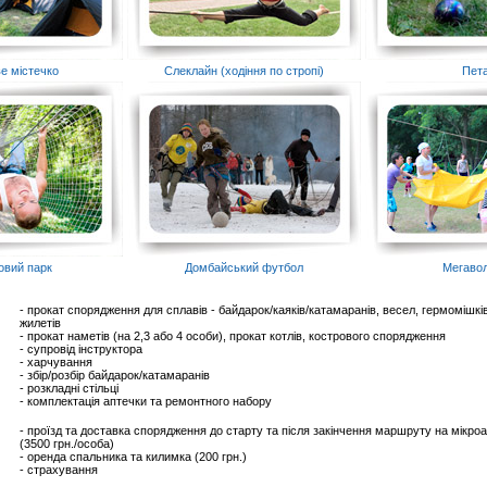
е містечко
Слеклайн (ходіння по стропі)
Пет
овий парк
Домбайський футбол
Мегаво
- прокат спорядження для сплавів - байдарок/каяків/катамаранів, весел, гермомішкі
жилетів
- прокат наметів (на 2,3 або 4 особи), прокат котлів, кострового спорядження
- супровід інструктора
- харчування
- збір/розбір байдарок/катамаранів
- розкладні стільці
- комплектація аптечки та ремонтного набору
- проїзд та доставка спорядження до старту та після закінчення маршруту на мікроа
(3500 грн./особа)
- оренда спальника та килимка (200 грн.)
- страхування