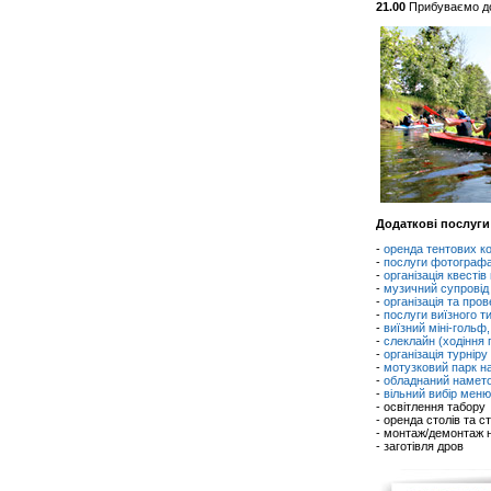
21.00
Прибуваємо д
Додаткові послуги
-
оренда тентових ко
-
послуги фотографа
-
організація квестів 
-
музичний супровід
-
організація та про
-
послуги виїзного т
-
виїзний міні-гольф,
-
слеклайн (ходіння п
-
організація турніру
-
мотузковий парк н
-
обладнаний наметов
-
вільний вибір меню 
- освітлення табору
- оренда столів та ст
- монтаж/демонтаж 
- заготівля дров