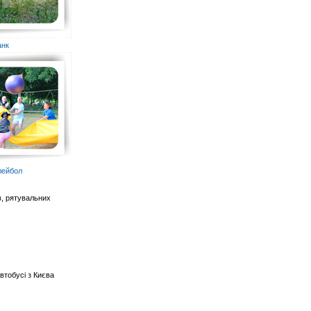
анк
лейбол
в, рятувальних
втобусі з Києва