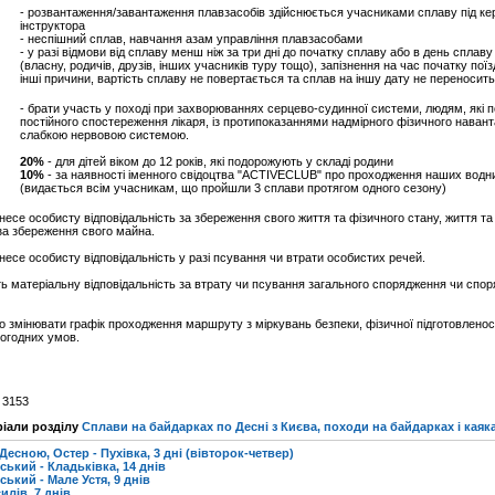
- розвантаження/завантаження плавзасобів здійснюється учасниками сплаву під ке
інструктора
- неспішний сплав, навчання азам управління плавзасобами
- у разі відмови від сплаву менш ніж за три дні до початку сплаву або в день сплав
(власну, родичів, друзів, інших учасників туру тощо), запізнення на час початку поїз
інші причини, вартість сплаву не повертається та сплав на іншу дату не переносит
- брати участь у поході при захворюваннях серцево-судинної системи, людям, які 
постійного спостереження лікаря, із протипоказаннями надмірного фізичного навант
слабкою нервовою системою.
20%
- для дітей віком до 12 років, які подорожують у складі родини
10%
- за наявності іменного свідоцтва "ACTIVECLUB" про проходження наших водн
(видається всім учасникам, що пройшли 3 сплави протягом одного сезону)
несе особисту відповідальність за збереження свого життя та фізичного стану, життя та
 за збереження свого майна.
несе особисту відповідальність у разі псування чи втрати особистих речей.
ь матеріальну відповідальність за втрату чи псування загального спорядження чи спо
о змінювати графік проходження маршруту з міркувань безпеки, фізичної підготовленост
погодних умов.
: 3153
ріали розділу
Сплави на байдарках по Десні з Києва, походи на байдарках і кая
сною, Остер - Пухівка, 3 дні (вівторок-четвер)
ький - Кладьківка, 14 днів
ький - Мале Устя, 9 днів
илів, 7 днів