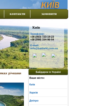
контакти
замовити
Київ
Телефони:
+38 (063) 723-19-23
+38 (099) 154-96-54
E-mail:
info@baidarki.com.ua
Байдарки в Україні
аяках річками
Ваше місто:
Київ
Харків
Дніпро