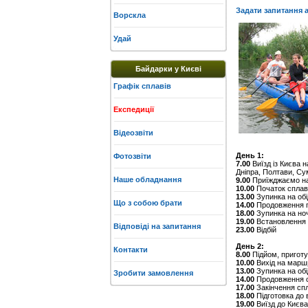
Задати запитання а
Ворскла
Удай
Байдарки у Києві
Графік сплавів
Експедиції
Відеозвіти
День 1:
Фотозвіти
7.00
Виїзд із Києва н
Дніпра, Полтави, Су
Наше обладнання
9.00
Приїжджаємо на 
10.00
Початок сплав
13.00
Зупинка на об
Що з собою брати
14.00
Продовження п
18.00
Зупинка на ноч
19.00
Встановлення т
Відповіді на запитання
23.00
Відбій
День 2:
Контакти
8.00
Підйом, приготу
10.00
Вихід на марш
13.00
Зупинка на обі
Зробити замовлення
14.00
Продовження 
17.00
Закінчення спл
18.00
Підготовка до 
19.00
Виїзд до Києва