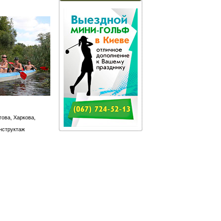
ігова, Харкова,
інструктаж