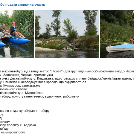
бо подати заявку на участь
а мікроавтобусі від станції метро "Лісова" (для груп від 8-ми осіб можливий виїзд з Черн
м, Запоріжжя, Черкас, Кременчука)
річку Десна поблизу с. Кладьківка, підготовка до сплаву байдарок/каяків/катамаранів, 
у. Пливемо і насолоджуємося красою, що відкривається
ід. Купаємось, засмагаємо
овільного сплаву
івлю поблизу с. Миколаївка
абору, приготування вечері, відпочинок, риболовля
вання сніданку, збирання табору
рут
д
сплаву
аву поблизу с. Авдіївка
виїзду
 на мікроавтобусі