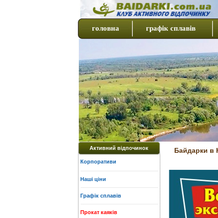
головна
графік сплавів
Активний відпочинок
Байдарки в К
Корпоративи
Наші ціни
Графік сплавів
Прокат каяків