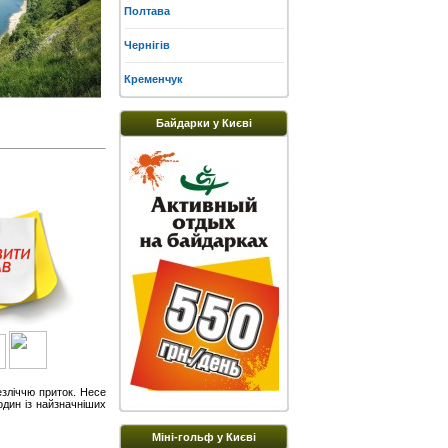
Полтава
Чернігів
Кременчук
Байдарки у Києві
езліччю приток. Несе
один із найзначніших
Міні-гольф у Києві