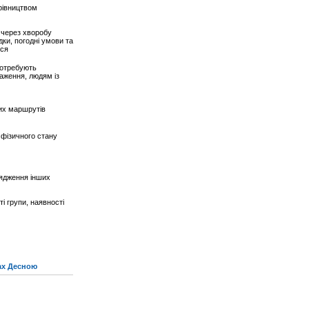
рівництвом
у через хворобу
дки, погодні умови та
ься
потребують
аження, людям із
их маршрутів
 фізичного стану
рядження інших
і групи, наявності
ках Десною