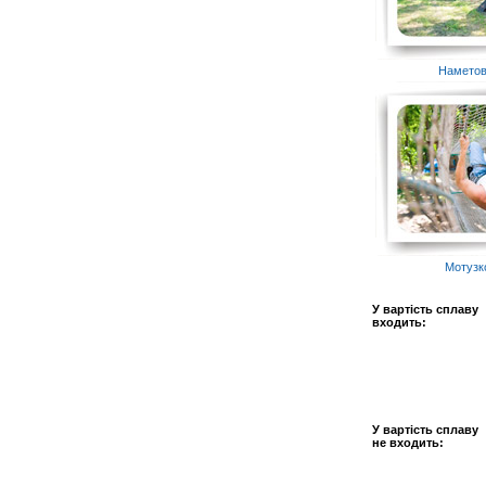
Наметов
Мотузк
У вартість сплаву
входить:
У вартість сплаву
не входить: