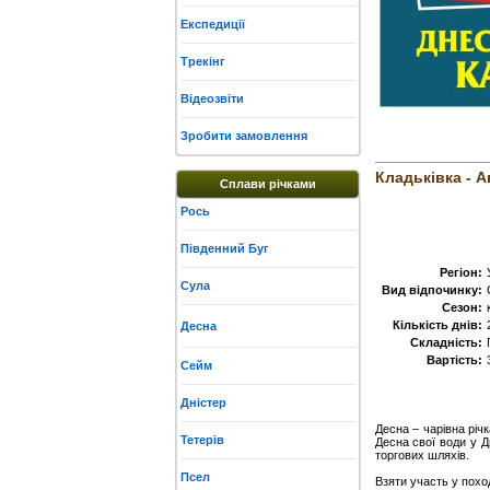
Експедиції
Трекінг
Відеозвіти
Зробити замовлення
Кладьківка - Ав
Сплави річками
Рось
Південний Буг
Регіон:
Сула
Вид відпочинку:
Сезон:
Кількість днів:
Десна
Складність:
Вартість:
Сейм
Дністер
Десна – чарівна річ
Тетерів
Десна свої води у Д
торгових шляхів.
Псел
Взяти участь у похо