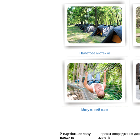
Наметове містечко
Мотузковий парк
У вартість сплаву
- прокат спорядження для 
входить:
жилетів