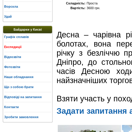
Складність:
Проста
Ворскла
Вартість:
3600 грн.
Удай
Байдарки у Києві
Десна – чарівна р
Графік сплавів
болотах, вона пер
Експедиції
річку з безліччю п
Відеозвіти
Дніпро, до стольно
Фотозвіти
часів Десною ход
Наше обладнання
найзначніших торго
Що з собою брати
Взяти участь у пох
Відповіді на запитання
Контакти
Задати запитання 
Зробити замовлення