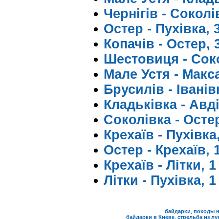
Чернігів - Соколів
Остер - Пухівка, 
Копачів - Остер, 
Шестовиця - Соко
Мале Устя - Макса
Брусилів - Іванівк
Кладьківка - Авді
Соколівка - Остер
Крехаїв - Пухівка,
Остер - Крехаїв, 
Крехаїв - Літки, 
Літки - Пухівка, 
байдарки
,
походы н
байдарки в Киеве
,
стрельба из лу