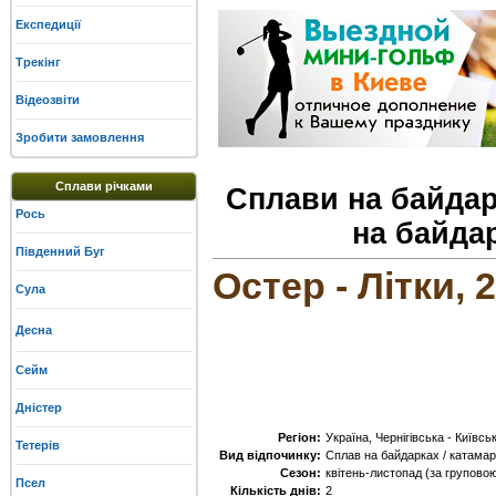
Експедиції
Трекінг
Відеозвіти
Зробити замовлення
Сплави річками
Сплави на байдар
Рось
на байда
Південний Буг
Остер - Літки, 2
Сула
Десна
Сейм
Дністер
Регіон:
Україна, Чернігівська - Київсь
Тетерів
Вид відпочинку:
Сплав на байдарках / катамар
Сезон:
квітень-листопад (за груповою
Псел
Кількість днів:
2