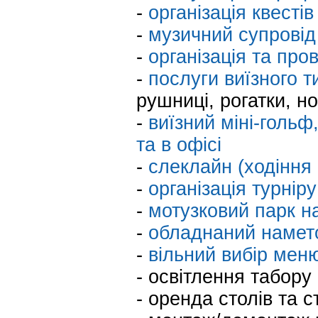
-
організація квестів
-
музичний супровід
-
організація та про
-
послуги виїзного т
рушниці, рогатки, но
-
виїзний міні-гольф,
та в офісі
-
слеклайн (ходіння 
-
організація турніру
-
мотузковий парк н
-
обладнаний наметов
-
вільний вибір меню
- освітлення табору
- оренда столів та с