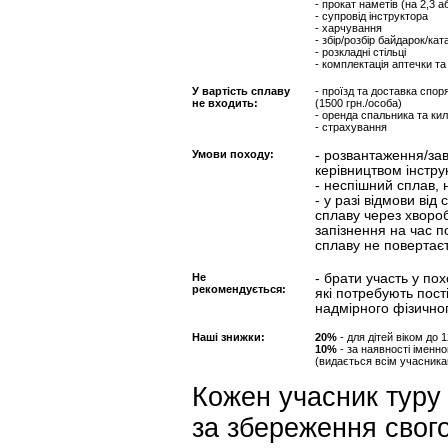
- прокат наметів (на 2,3 
- супровід інструктора
- харчування
- збір/розбір байдарок/ка
- розкладні стільці
- комплектація аптечки т
У вартість сплаву
- проїзд та доставка спор
не входить:
(1500 грн./особа)
- оренда спальника та кил
- страхування
Умови походу:
- розвантаження/за
керівництвом інстру
- неспішний сплав,
- у разі відмови від
сплаву через хворобу
запізнення на час по
сплаву не повертаєт
Не
- брати участь у п
рекомендується:
які потребують пост
надмірного фізично
Наші знижки:
20%
- для дітей віком до 
10%
- за наявності імен
(видається всім учасника
Кожен учасник туру 
за збереження свого