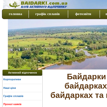
головна
графік сплавів
фотозвіти
Активний відпочинок
Байдарки 
Корпоративи
байдарках
Наші ціни
байдарках та 
Графік сплавів
Прокат каяків