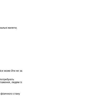
вальні жилети;
Все може йти не за
 потребують
нтаження, людям із
 фізичного стану