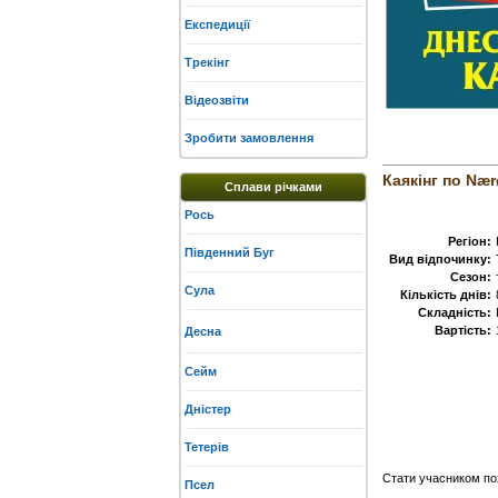
Експедиції
Трекінг
Відеозвіти
Зробити замовлення
Каякінг по Nær
Сплави річками
Рось
Регіон:
Південний Буг
Вид відпочинку:
Сезон:
Сула
Кількість днів:
Складність:
Вартість:
Десна
Сейм
Дністер
Тетерів
Стати учасником п
Псел