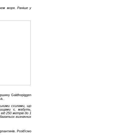
внем моря. Раніше у
ершину Galdhopiggen
sa.
рськими схилами, що
лищами є, мабуть,
від 250 метрів до 1
з багатьох визначних
рпантинів. Розіб’ємо