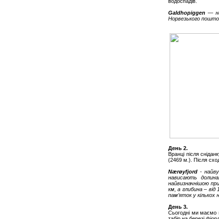
водоспадів.
Galdhopiggen
— на
Норвезького поштов
День 2.
Вранці після сніда
(2469 м.). Після сх
Nærøyfjord
- найв
нависають долина
найвизначнішою при
км, а глибина – від
пам’яток у кількох
День 3.
Сьогодні ми маємо н
табір на березі фіор