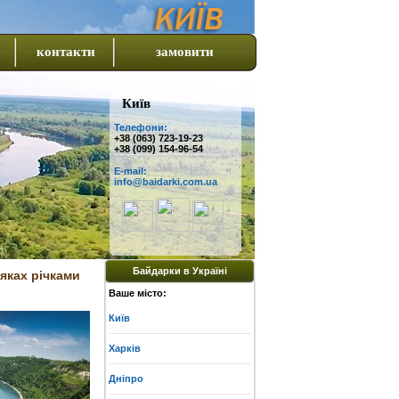
контакти
замовити
Київ
Телефони:
+38 (063) 723-19-23
+38 (099) 154-96-54
E-mail:
info@baidarki.com.ua
Байдарки в Україні
аяках річками
Ваше місто:
Київ
Харків
Дніпро