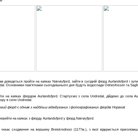
ам доведеться пройти на каяках Nærøyfjord, зайти в сусідній фіорд Aurlandsfjord і зуп
dal. Основними пам’ятками сьогоднішнього дня будуть водоспади Odnesfossen та Sagfo
ти на каяках фіордом Aurlandsfjord. Стартуємо з села Undredal, дійдемо до села Au
ору в село Undredal.
овий фіорд є одним з найбільш відвідуваних і фотографованих фіордів Норвегії.
ерейти на каяках з фіорду Aurlandsfjord у фіорд Nærøyfjord.
с чекає сходження на вершину Breiskrednosi (1177м.), з якої відкриється приголом