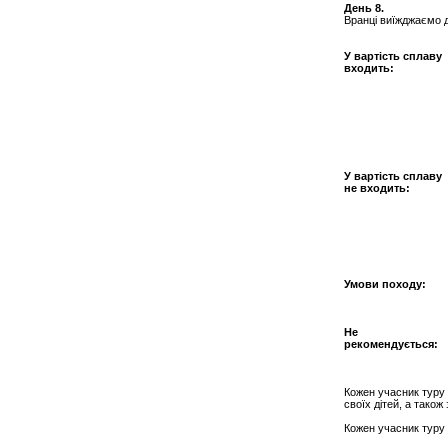
День 8.
Вранці виїжджаємо д
У вартість сплаву
входить:
У вартість сплаву
не входить:
Умови походу:
Не
рекомендується:
Кожен учасник туру 
своїх дітей, а тако
Кожен учасник туру 