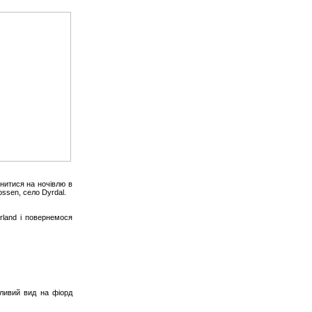
инитися на ночівлю в
ssen, село Dyrdal.
rland і повернемося
шливий вид на фіорд