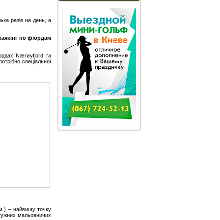
ка разів на день, а
каякінг по фіордам
ордах Nærøyfjord та
отрібно спеціальної
9м.) – найвищу точку
отужних мальовничих