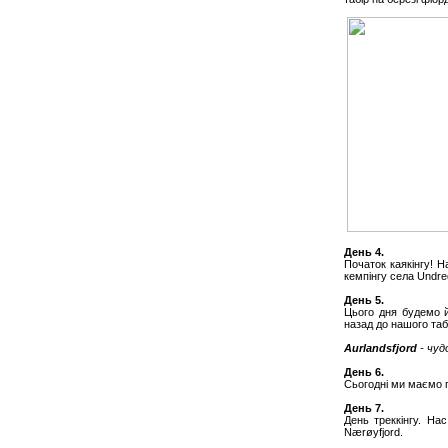
День 4.
Початок каякінгу! Н
кемпінгу села Undre
День 5.
Цього дня будемо й
назад до нашого таб
Aurlandsfjord
- чуд
День 6.
Сьогодні ми маємо п
День 7.
День треккінгу. На
Nærøyfjord.