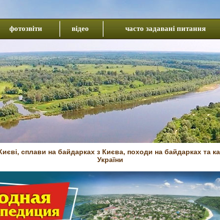
фотозвіти
відео
часто задавані питання
иєві, сплави на байдарках з Києва, походи на байдарках та к
України