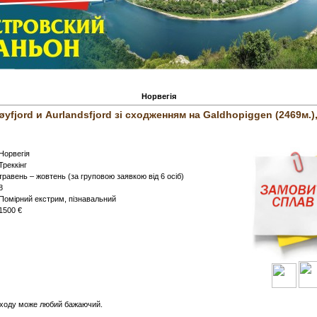
Норвегія
øyfjord и Aurlandsfjord зі сходженням на Galdhopiggen (2469м.),
Норвегія
Треккінг
травень – жовтень (за груповою заявкою від 6 осіб)
8
Помірний екстрим, пізнавальний
1500 €
оходу може любий бажаючий.