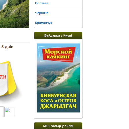
Полтава
Чернігів
Кременчук
Байдарки у Києві
 8 днів
Міні-гольф у Києві