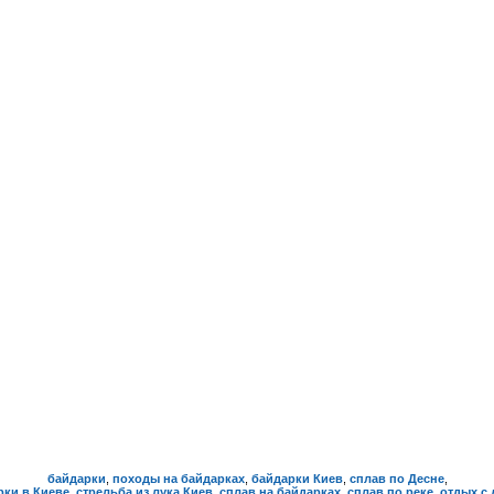
байдарки
,
походы на байдарках
,
байдарки Киев
,
сплав по Десне
,
рки в Киеве
,
стрельба из лука Киев
,
сплав на байдарках
,
сплав по реке
,
отдых с 