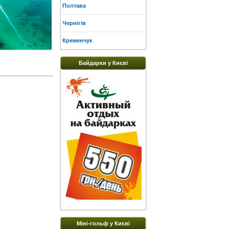
Полтава
Чернігів
Кременчук
Байдарки у Києві
Міні-гольф у Києві