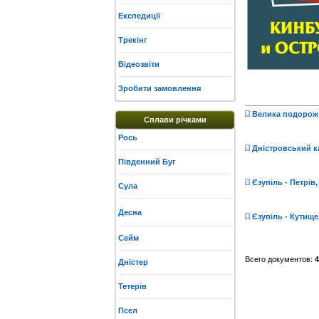
Експедиції
Трекінг
Відеозвіти
Зробити замовлення
Велика подорож 
Сплави річками
Рось
Дністровський ка
Південний Буг
Єзупіль - Петрів,
Сула
Десна
Єзупіль - Кутище,
Сейм
Всего документов:
4
Дністер
Тетерів
Псел