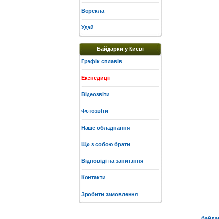
Ворскла
Удай
Байдарки у Києві
Графік сплавів
Експедиції
Відеозвіти
Фотозвіти
Наше обладнання
Що з собою брати
Відповіді на запитання
Контакти
Зробити замовлення
байда