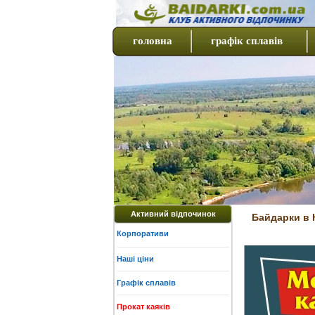
головна
графік сплавів
Активний відпочинок
Байдарки в К
Корпоративи
Наші ціни
Графік сплавів
Прокат каяків