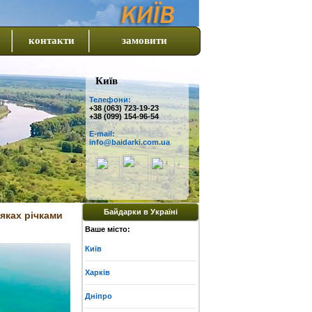
контакти
замовити
Київ
Телефони:
+38 (063) 723-19-23
+38 (099) 154-96-54
E-mail:
info@baidarki.com.ua
Байдарки в Україні
аяках річками
Ваше місто:
Київ
Харків
Дніпро