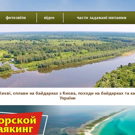
фотозвіти
відео
часто задавані питання
иєві, сплави на байдарках з Києва, походи на байдарках та к
України