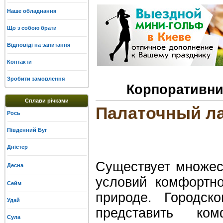
Наше обладнання
Що з собою брати
Відповіді на запитання
Контакти
Зробити замовлення
Корпоративний
Сплави річками
Палаточный л
Рось
Південний Буг
Дністер
Существует множес
Десна
условий комфортно
Сейм
природе. Городск
Удай
представить ком
Сула