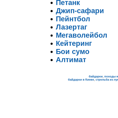
Петанк
Джип-сафари
Пейнтбол
Лазертаг
Мегаволейбол
Кейтеринг
Бои сумо
Алтимат
байдарки
,
походы н
байдарки в Киеве
,
стрельба из лу