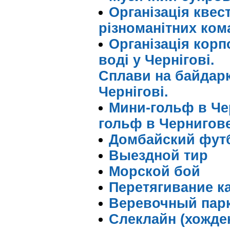
Організація квест
різноманітних ком
Організація корп
воді у Чернігові.
Сплави на байдарк
Чернігові.
Мини-гольф в Че
гольф в Чернигов
Домбайский фут
Выездной тир
Морской бой
Перетягивание ка
Веревочный пар
Слеклайн (хожде