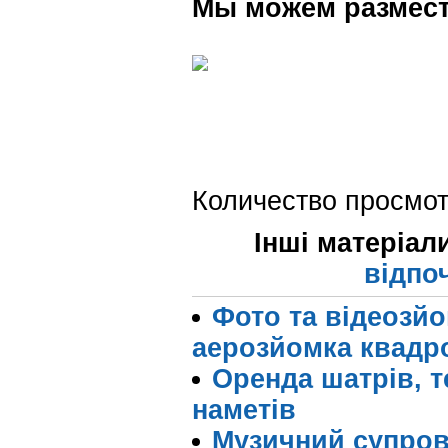
Мы можем размест
Количество просмот
Інші матеріал
відпо
Фото та відеозйо
аерозйомка квадр
Оренда шатрів, те
наметів
Музичний супров