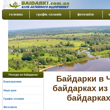
головна
графік сплавів
фотозвіти
Походи на байдарках
Байдарки в 
Корпоративи
байдарках из
Наші ціни
байдарках
Графік сплавів
Фотозвіти